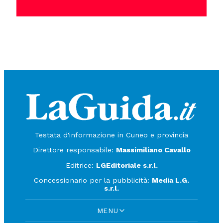
Testata d'informazione in Cuneo e provincia
Direttore responsabile:
Massimiliano Cavallo
Editrice:
LGEditoriale s.r.l.
Concessionario per la pubblicità:
Media L.G.
s.r.l.
MENU