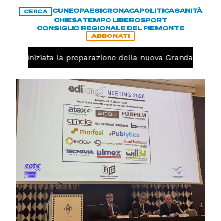
CUNEO
PAESI
CRONACA
POLITICA
SANITÀ
CERCA
CHIESA
TEMPO LIBERO
SPORT
CONSIGLIO REGIONALE DEL PIEMONTE
ABBONATI
avolo, iniziata la preparazione della nuova Granda Volley 