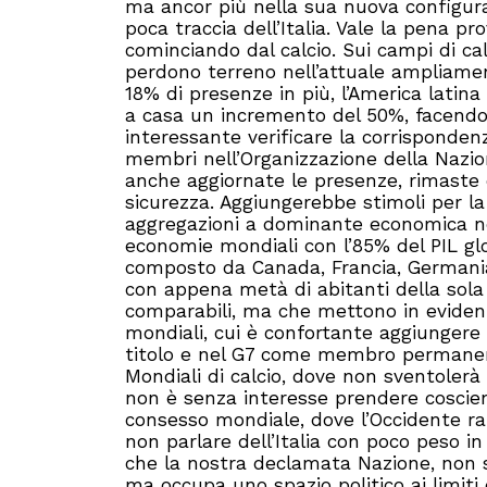
ma ancor più nella sua nuova configuraz
poca traccia dell’Italia. Vale la pena pr
cominciando dal calcio. Sui campi di cal
perdono terreno nell’attuale ampliame
18% di presenze in più, l’America latina
a casa un incremento del 50%, facendo 
interessante verificare la corrisponden
membri nell’Organizzazione della Nazio
anche aggiornate le presenze, rimaste c
sicurezza. Aggiungerebbe stimoli per la
aggregazioni a dominante economica nei
economie mondiali con l’85% del PIL glob
composto da Canada, Francia, Germania, 
con appena metà di abitanti della sola 
comparabili, ma che mettono in evidenz
mondiali, cui è confortante aggiungere
titolo e nel G7 come membro permanente
Mondiali di calcio, dove non sventolerà 
non è senza interesse prendere coscie
consesso mondiale, dove l’Occidente r
non parlare dell’Italia con poco peso 
che la nostra declamata Nazione, non 
ma occupa uno spazio politico ai limiti