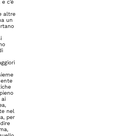
 e c’è
e altre
na un
ortano
i
rno
di
ggiori
nsieme
mente
tiche
 pieno
 ai
ea,
te nel
a, per
dire
mma,
quello