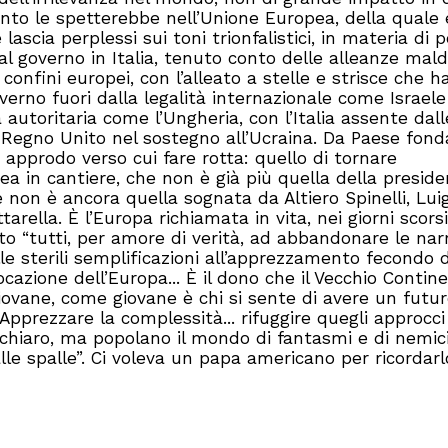
nto le spetterebbe nell’Unione Europea, della quale 
cia perplessi sui toni trionfalistici, in materia di po
 al governo in Italia, tenuto conto delle alleanze mal
 confini europei, con l’alleato a stelle e strisce che h
verno fuori dalla legalità internazionale come Israele
a autoritaria come l’Ungheria, con l’Italia assente dall
 Regno Unito nel sostegno all’Ucraina. Da Paese fond
 approdo verso cui fare rotta: quello di tornare
a in cantiere, che non è già più quella della presid
non è ancora quella sognata da Altiero Spinelli, Luig
rella. È l’Europa richiamata in vita, nei giorni scorsi
o “tutti, per amore di verità, ad abbandonare le narr
le sterili semplificazioni all’apprezzamento fecondo d
azione dell’Europa... È il dono che il Vecchio Contin
ovane, come giovane è chi si sente di avere un futur
Apprezzare la complessità... rifuggire quegli approcci
chiaro, ma popolano il mondo di fantasmi e di nemici
lle spalle”. Ci voleva un papa americano per ricordarl