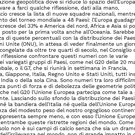
ione geopolitica dove si riduce lo spazio dell’Europa
ovare a farci qualche riflessione, dati alla mano,
cio cresce la lista di nuove squadre nazionali, mentr
nto del torneo mondiale a 48 Paesi: l’Europa guadag
 cresce del 33% e America del nord, Africa e Asia si p
posto per la prima volta anche all’Oceania. Sarebbe
za di queste percentuali con la distribuzione dei Paes
ni Unite (ONU), in attesa di veder finalmente un gio
ongelate da oltre tre quarti di secolo, nel Consiglio 
 riflessione confrontare questi numeri con le varie
 variegati gruppi di Paesi, come nel G20 delle 20 ma
ale, o il G7, che si riunirà in settimana in Francia,
Giappone, Italia, Regno Unito e Stati Uniti, tutti i
India o della sola Cina. Sono numeri tra loro difficil
a punti di forza e di debolezza delle geometrie poli
 che nel G20 l’Unione Europea partecipa come tale a
. Lasciando sullo sfondo la distribuzione dei Paesi
né la bandiera dell’Italia né quella dell’Unione Europ
nza del modesto peso del nostro orgoglioso continen
appresenta sempre meno, e con esso l’Unione Europe
in entrambe queste ristrette regioni del mondo. Come 
solo non è sui campi di calcio senza che sia un dra
 dell’irrilevanza nel mondo, non di grande impatto in 