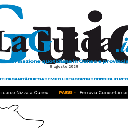
L'informazione quotidiana in Cuneo e provinci
8 agosto 2026
ITICA
SANITÀ
CHIESA
TEMPO LIBERO
SPORT
CONSIGLIO RE
orso Nizza a Cuneo
PAESI -
Ferrovia Cuneo-Limone, l