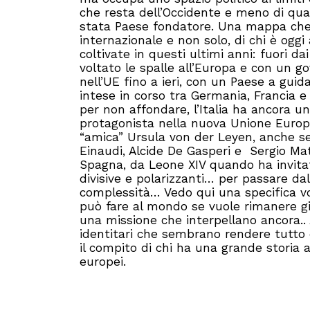
che resta dell’Occidente e meno di qua
stata Paese fondatore. Una mappa che las
internazionale e non solo, di chi è oggi
coltivate in questi ultimi anni: fuori dai
voltato le spalle all’Europa e con un go
nell’UE fino a ieri, con un Paese a guid
intese in corso tra Germania, Francia e
per non affondare, l’Italia ha ancora un
protagonista nella nuova Unione Europe
“amica” Ursula von der Leyen, anche se 
Einaudi, Alcide De Gasperi e Sergio Matta
Spagna, da Leone XIV quando ha invitat
divisive e polarizzanti… per passare dal
complessità… Vedo qui una specifica voc
può fare al mondo se vuole rimanere gi
una missione che interpellano ancora.. 
identitari che sembrano rendere tutto 
il compito di chi ha una grande storia a
europei.