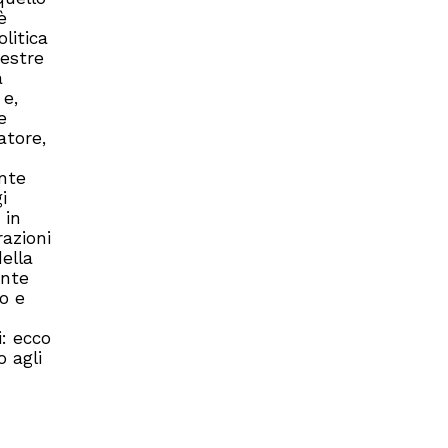
è
litica
destre
a
 e,
e
atore,
ente
i
 in
azioni
ella
ente
o e
: ecco
o agli