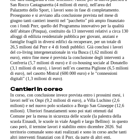
San Rocco Castagnaretta (4 milioni di euro), nell'area del
Palazzetto dello Sport, i lavori sono in fase di completamento.
Proseguono e si avviano alla conclusione prevista nel mese di
giugno tanti cantieri inseriti nel “pacchetto” più ampio finanziato
con i fondi Pnrr, quello del Programma innovativo per la qualità
dell’abitare (Pinqua), costituito da 13 interventi relativi a circa 130
alloggi di edilizia residenziale pubblica per giovani, anziani e
famiglie fragili in diversi edifici da recuperare, per un totale di
26,5 milioni dal Pnrr e 4 di fondi pubblici. Già conclusi i lavori
del co-living intergenerazionale in via Busca (1,62 milioni di
euro), entro fine mese è prevista la conclusione degli interventi a
Confreria (5,7 milioni di euro) e il co-housing sociale al Donatello
(3,1 milioni di euro), i lavori nell’ex caserma Piglione (6,5 milioni
di euro), nel casotto Mistral (600.000 euro) e le “connessioni
digitali” (1,3 milioni di euro).
Cantieri in corso
In corso, con conclusione invece prevista entro i prossimi mesi, i
lavori nell’ex Onpi (9,2 milioni di euro), a Villa Luchino (2,6
milioni) e nel nuovo polo scolastico a Borgo San Giuseppe (12,6
milioni). Ulteriori finanziamenti sono poi stati ottenuti dal
Comune per la messa in sicurezza delle scuole (la palestra della
scuola Einaudi, le scuole in viale Angeli e largo Bellino): in questo
caso però, il termine lavori è stabilito entro dicembre 2026. Sul
territorio comunale sono stati realizzati e sono in corso anche tanti
altri interventi finanziati con il Pnrr, da parte di altri enti,