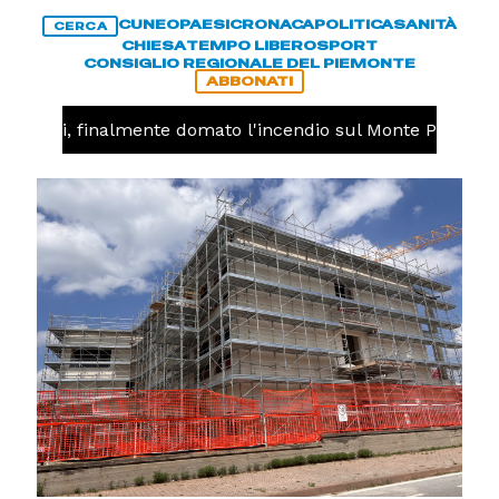
CUNEO
PAESI
CRONACA
POLITICA
SANITÀ
CERCA
CHIESA
TEMPO LIBERO
SPORT
CONSIGLIO REGIONALE DEL PIEMONTE
ABBONATI
dieri, finalmente domato l'incendio sul Monte Piastra