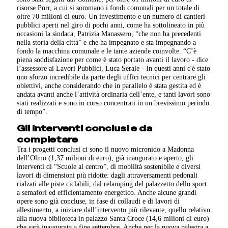
risorse Pnrr, a cui si sommano i fondi comunali per un totale di
oltre 70 milioni di euro. Un investimento e un numero di cantieri
pubblici aperti nel giro di pochi anni, come ha sottolineato in più
occasioni la sindaca, Patrizia Manassero, “che non ha precedenti
nella storia della città” e che ha impegnato e sta impegnando a
fondo la macchina comunale e le tante aziende coinvolte. “C’è
piena soddisfazione per come è stato portato avanti il lavoro - dice
l’assessore ai Lavori Pubblici, Luca Serale - In questi anni c'è stato
uno sforzo incredibile da parte degli uffici tecnici per centrare gli
obiettivi, anche considerando che in parallelo è stata gestita ed è
andata avanti anche l’attività ordinaria dell’ente, e tanti lavori sono
stati realizzati e sono in corso concentrati in un brevissimo periodo
di tempo”.
Gli interventi conclusi e da
completare
Tra i progetti conclusi ci sono il nuovo micronido a Madonna
dell’Olmo (1,37 milioni di euro), già inaugurato e aperto, gli
interventi di “Scuole al centro”, di mobilità sostenibile e diversi
lavori di dimensioni più ridotte: dagli attraversamenti pedonali
rialzati alle piste ciclabili, dal relamping del palazzetto dello sport
a semafori ed efficientamento energetico. Anche alcune grandi
opere sono già concluse, in fase di collaudi e di lavori di
allestimento, a iniziare dall’intervento più rilevante, quello relativo
alla nuova biblioteca in palazzo Santa Croce (14,6 milioni di euro)
che sarà inaugurata a fine settembre. Anche per la nuova palestra a