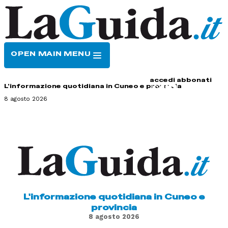
OPEN MAIN MENU
HOME
CONTATTI
accedi
abbonati
L'informazione quotidiana in Cuneo e provincia
8 agosto 2026
L'informazione quotidiana in Cuneo e
provincia
8 agosto 2026