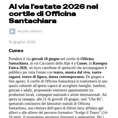
Al via l’estate 2026 nel
cortile di Officina
Santachiara
15 giugno 2026
Cuneo
Prenderà il via
giovedì 18 giugno
nel cortile di
Officina
Santachiara
, in via Cacciatori delle Alpi 4 a
Cuneo
, la
Rassegna
Estiva 2026
, un ricco cartellone di spettacoli che accompagnerà il
pubblico per tutta l'estate con
teatro, musica dal vivo, teatro
ragazzi, teatro di figura, danza contemporanea.
Da giugno a
fine agosto, il cortile di Officina Santachiara si trasformerà in uno
spazio culturale all'aperto capace di accogliere famiglie, bambini,
giovani e adulti, proponendo ventinove appuntamenti tra
produzioni locali, compagnie nazionali e artisti internazionali. Ad
aprire la rassegna, alle 21 di giovedì 18 giugno, sarà "Ubu Re",
spettacolo conclusivo dei laboratori teatrali di Officina
Santachiara, una rilettura dell'opera di Alfred Jarry affidata agli
allievi e alle allieve del percorso formativo “Scelgo il Teatro” (14-
18 anni). Il programma attraversa linguaggi e generazioni. Per i