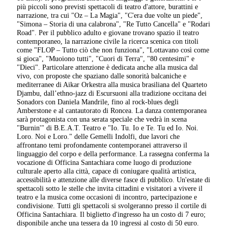
più piccoli sono previsti spettacoli di teatro d'attore, burattini e
narrazione, tra cui "Oz – La Magia", "C'era due volte un piede",
"Simona – Storia di una calabrona", "Re Tutto Cancella" e "Rodari
Road". Per il pubblico adulto e giovane trovano spazio il teatro
contemporaneo, la narrazione civile la ricerca scenica con titoli
come "FLOP – Tutto ciò che non funziona", "Lottavano così come
si gioca", "Muoiono tutti", "Cuori di Terra", "80 centesimi" e
"Dieci". Particolare attenzione è dedicata anche alla musica dal
vivo, con proposte che spaziano dalle sonorità balcaniche e
mediterranee di Aikar Orkestra alla musica brasiliana del Quarteto
Djambu, dall’ethno-jazz di Escursuoni alla tradizione occitana dei
Sonadors con Daniela Mandrile, fino al rock-blues degli
Amberstone e al cantautorato di Roncea. La danza contemporanea
sarà protagonista con una serata speciale che vedrà in scena
"Burnin'" di B.E.A.T. Teatro e "Io. Tu. Io e Te. Tu ed Io. Noi.
Loro. Noi e Loro." delle Gemelli Indolfi, due lavori che
affrontano temi profondamente contemporanei attraverso il
linguaggio del corpo e della performance. La rassegna conferma la
vocazione di Officina Santachiara come luogo di produzione
culturale aperto alla città, capace di coniugare qualità artistica,
accessibilità e attenzione alle diverse fasce di pubblico. Un'estate di
spettacoli sotto le stelle che invita cittadini e visitatori a vivere il
teatro e la musica come occasioni di incontro, partecipazione e
condivisione. Tutti gli spettacoli si svolgeranno presso il cortile di
Officina Santachiara. Il biglietto d'ingresso ha un costo di 7 euro;
disponibile anche una tessera da 10 ingressi al costo di 50 euro.