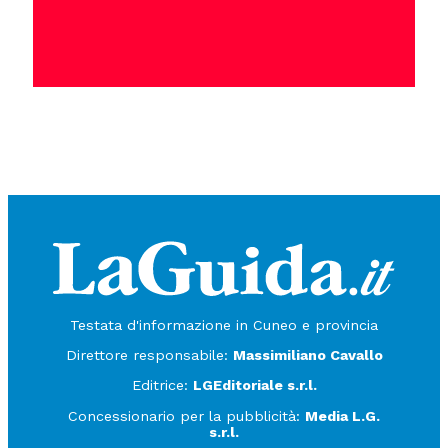
Testata d'informazione in Cuneo e provincia
Direttore responsabile:
Massimiliano Cavallo
Editrice:
LGEditoriale s.r.l.
Concessionario per la pubblicità:
Media L.G.
s.r.l.