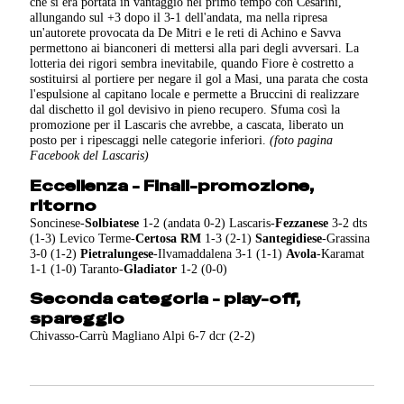
che si era portata in vantaggio nel primo tempo con Cesarini,
allungando sul +3 dopo il 3-1 dell'andata, ma nella ripresa
un'autorete provocata da De Mitri e le reti di Achino e Savva
permettono ai bianconeri di mettersi alla pari degli avversari. La
lotteria dei rigori sembra inevitabile, quando Fiore è costretto a
sostituirsi al portiere per negare il gol a Masi, una parata che costa
l'espulsione al capitano locale e permette a Bruccini di realizzare
dal dischetto il gol devisivo in pieno recupero. Sfuma così la
promozione per il Lascaris che avrebbe, a cascata, liberato un
posto per i ripescaggi nelle categorie inferiori.
(foto pagina
Facebook del Lascaris)
Eccellenza - Finali-promozione,
ritorno
Soncinese-
Solbiatese
1-2 (andata 0-2) Lascaris-
Fezzanese
3-2 dts
(1-3) Levico Terme-
Certosa RM
1-3 (2-1)
Santegidiese
-Grassina
3-0 (1-2)
Pietralungese
-Ilvamaddalena 3-1 (1-1)
Avola
-Karamat
1-1 (1-0) Taranto-
Gladiator
1-2 (0-0)
Seconda categoria - play-off,
spareggio
Chivasso-Carrù Magliano Alpi 6-7 dcr (2-2)