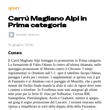
sport
Carrù Magliano Alpi in
Prima categoria
14 giugno 2026
Cuneo
Il Carrù Magliano Alpi festeggia la promozione in Prima categoria.
La formazione di Fabio Odasso fa centro all'ultima chiamata, nello
spareggio-promozione di Moretta contro il Chivasso. I tempi
regolamentari si chiudono sull'1-1: apre il tabellino Jacopo Odasso,
pareggia Carola per i torinesi. I supplementari si aprono con il gol
di Fumiento e si chiudono con il pareggio di Mozzillo, che a pochi
minuti dal fischio finale manda la sfida ai calci di rigore dove sono
i cuneesi a trionfare. In Eccellenza sono stati assegnati gli ultimi
sette posti per la Serie D: festa per Solbiatese, Certosa RM,
Santegidiese, Pietralunghese, Avola e Gladiator, mentre si spegna
sul gong il sogno promozione del Lascaris. I torinesi riescono nella
ripresa a riequlibrare le sorti della doppia sfida della Fezzanese,