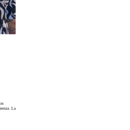
con
stenza. La