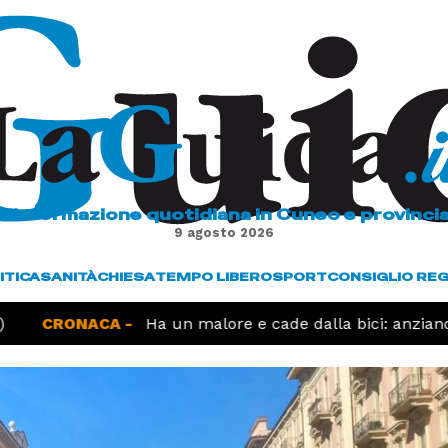
L'informazione quotidiana in Cuneo e provinci
9 agosto 2026
ITICA
SANITÀ
CHIESA
TEMPO LIBERO
SPORT
CONSIGLIO RE
CRONACA -
Ha un malore e cade dalla bici: anziano 