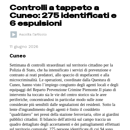
Controlli a tappeto a
Cuneo: 275 identificati e
6 espulsioni
11 giugno 2026
Cuneo
Settimana di controlli straordinari sul territorio cittadino per la
Polizia di Stato, che ha intensificato i servizi di prevenzione e
contrasto ai reati predatori, allo spaccio di stupefacenti e alla
microcriminalità
.
Le operazioni, coordinate dalla Questura di
Cuneo, hanno visto l’impiego congiunto degli agenti locali e degli
equipaggi del Reparto Prevenzione Crimine Piemonte
.
Il piano di
intervento ha toccato sia le vie del centro storico sia le aree
periferiche, concentrandosi in particolar modo sulle zone
considerate più sensibili dalle segnalazioni dei residenti
.
Sotto la
lente d'ingrandimento degli agenti è finito il cosiddetto
"quadrilatero" nei pressi della stazione ferroviaria, oltre ai giardini
pubblici cittadini.
Il bilancio dell'attività sul campo traccia un
quadro dettagliato degli accertamenti e dei pattugliamenti effettuati
sul territorio comunale
: 275 persone identificate di cui 94
sono