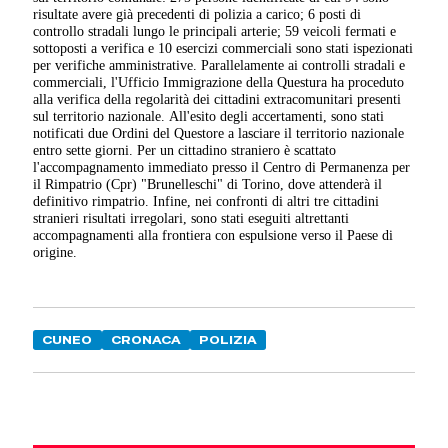
risultate avere già precedenti di polizia a carico; 6
posti di
controllo stradali lungo le principali arterie; 59 veicoli fermati e
sottoposti a verifica e 10 esercizi commerciali sono stati
ispezionati
per verifiche amministrative
.
Parallelamente ai controlli stradali e
commerciali, l'Ufficio Immigrazione della Questura ha proceduto
alla verifica della regolarità dei cittadini extracomunitari presenti
sul territorio nazionale
.
All'esito degli accertamenti, sono stati
notificati due Ordini del Questore a lasciare il territorio nazionale
entro sette giorni
.
Per un cittadino straniero è scattato
l'accompagnamento immediato presso il Centro di Permanenza per
il Rimpatrio (Cpr) "Brunelleschi" di Torino, dove attenderà il
definitivo rimpatrio
.
Infine, nei confronti di altri tre cittadini
stranieri risultati irregolari, sono stati eseguiti altrettanti
accompagnamenti alla frontiera con espulsione verso il Paese di
origine.
CUNEO
CRONACA
POLIZIA