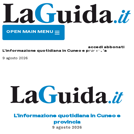
OPEN MAIN MENU
HOME
CONTATTI
accedi
abbonati
L'informazione quotidiana in Cuneo e provincia
9 agosto 2026
L'informazione quotidiana in Cuneo e
provincia
9 agosto 2026