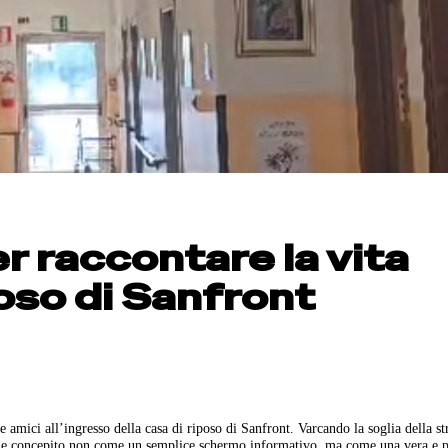
 raccontare la vita
poso di Sanfront
e amici all’ingresso della casa di riposo di Sanfront. Varcando la soglia della st
iale concepito non come un semplice schermo informativo, ma come una vera e p