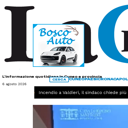
HOME
CONTATTI
L'informazione quotidiana in Cuneo e provincia
CUNEO
PAESI
CRONACA
POL
CERCA
6 agosto 2026
CRONACA -
Incendio a Valdieri, il sindaco chiede più int