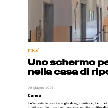
paesi
Uno schermo per
nella casa di ri
09 giugno 2026
Cuneo
Un’importante novità accoglie da oggi visitatori, familiari 
infatti possibile trovare un innovativo monitor multimed