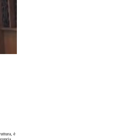
ruttura, è
ropria