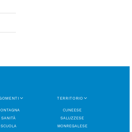
GOMENTI
TERRITORIO
ONTAGNA
CUNEESE
SANITÀ
SALUZZESE
SCUOLA
MONREGALESE