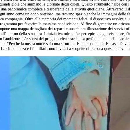
le grandi gioie che animano le giornate degli ospiti. Questo strumento nasce con l
o una panoramica completa e trasparente delle attività quotidiane. Attraverso il 
ogni anno come un dono prezioso, ma trovano spazio anche le immagini delle fe
tica compagnia. Oltre alla memoria dei momenti felici, il dispositivo assolve a 
 programma per favorire la massima condivisione. Al fine di garantire un orient
opone una mappa dettagliata dei reparti e una chiara illustrazione dei servizi off
ll’interno della struttura. L'iniziativa mira a far percepire a ogni visitatore, fi
no l'ambiente. L'essenza del progetto viene racchiusa perfettamente nelle parole
ato: “Perchè la nostra non è solo una struttura. E' una comunità. E' casa. Dove
. La cittadinanza e i familiari sono invitati a scoprire di persona questa nuova m