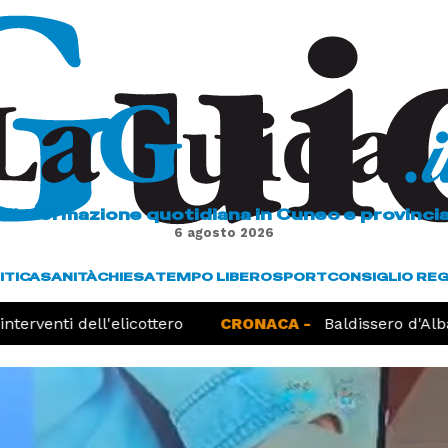
L'informazione quotidiana in Cuneo e provinci
6 agosto 2026
ITICA
SANITÀ
CHIESA
TEMPO LIBERO
SPORT
CONSIGLIO RE
erventi dell'elicottero
CRONACA -
Baldissero d'Alba, 