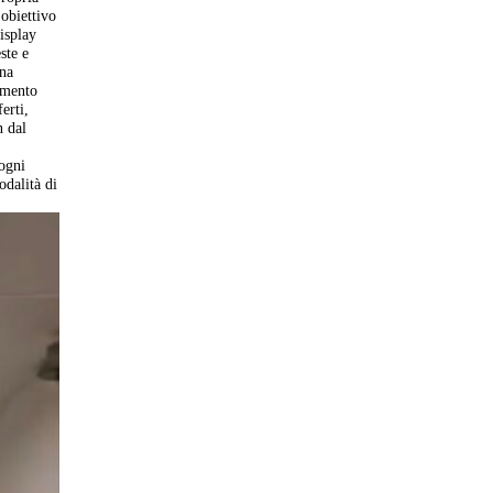
'obiettivo
display
ste e
una
amento
erti,
n dal
 ogni
odalità di