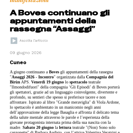
manifestazioni
A Boves continuano gli
appuntamenti della
rassegna “Assaggi”
09 giugno 2026
Cuneo
A giugno continuano a
Boves
gli appuntamenti della rassegna
"
Assaggi 2026 - Incontro
" organizzata dalla
Compagnia del
Birùn
APS.
Venerdì 19 giugno
lo
spettacolo
teatrale
"Ilmondodifuori" della compagnia ‘Gli Episodi’ di Boves porterà
gli spettatori, grazie ad un linguaggio coinvolgente, divertente e
profondo, su sentieri che spesso si preferisce tacere e non
affrontare. Ispirato al libro "Grande meraviglia" di Viola Ardone,
lo spettacolo è ambientato in un manicomio negli anni
dell’approvazione della legge Basaglia e affronta il delicato tema
della salute mentale attraverso le parole e l’esperienza della
giovane protagonista internata prima della sua nascita con la
madre.
Sabato 20 giugno
la
lettura
teatrale "(Non) Sono solo
canzonette" di Barbara Audisio, con l’attrice Valentina Veratrini e