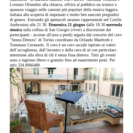
Lorenzo Orlandini alla chitarra, offrirà al pubblico un ironico e
spassoso viaggio nelle canzoni più popolari della musica leggera
italiana alla scoperta di impensati e molto ben nascosti pregiudizi
di genere. Entrambi gli spettacoli saranno rappresentati nel Cortile
Ambrosino alle 21.30.
Domenica 21 giugno
dalle 18.30
merenda
sinoira
sulla collina di San Giorgio (viveri a discrezione dei
partecipanti - accesso all'area a piedi) seguita dal concerto del coro
"Senza Dimora" di Torino coordinato da Orlando Manfredi e
Tommaso Cerasuolo. Il coro è un coro sociale ispirato ai valori
dell’accoglienza, dell’incontro e della cura di sé con particolare
attenzione alla sfera di chi è senza fissa dimora. Tutti gli eventi
sono a ingresso libero e gratuito fino ad esaurimento posti. Per
info 334.8966480.