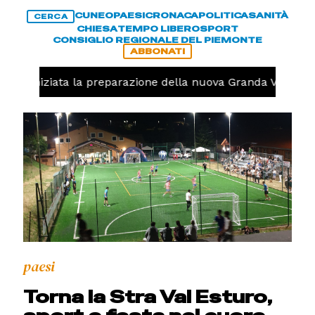
CUNEO
PAESI
CRONACA
POLITICA
SANITÀ
CERCA
CHIESA
TEMPO LIBERO
SPORT
CONSIGLIO REGIONALE DEL PIEMONTE
ABBONATI
volo, iniziata la preparazione della nuova Granda Volley (
paesi
Torna la Stra Val Esturo,