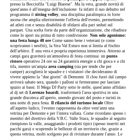
presso la Bocciofila "Luigi Biarese". Ma la vera, grande novità di
quest'anno è all'insegna dell'inclusione: fa infatti il suo debutto nel
programma il
sitting volley
, una disciplina paralimpica in forte
ascesa che amplia ulteriormente l'offerta dell'evento, permettendo
ad atleti con e senza disabilità di sfidarsi alla pari seduti sul
parquet. Una scelta forte da parte dell'organizzazione, che ribadisce
come lo sport sia prima di tutto condivisione.
Non solo agonismo:
una festa lunga 48 ore
Come sanno bene i veterani (e come
scopriranno i neofiti), la Stra Val Esturo non si limita al fischio
dell'arbitro. È una vera e propria esperienza immersiva. Attorno ai
campi gara graviterà un'atmosfera di festa continua: un
punto
ristoro
operativo 24 ore su 24 garantirà energie a chi gioca e a chi
tifa, mentre un'ampia
area camping
(sia per tende che per
camper) accoglierà le squadre e i visitatori che decideranno di
vivere appieno la "due giorni" di Demonte. Il clou fuori dal campo
arriverà sabato sera, quando i palloni si fermeranno per lasciare
spazio ai bassi. Il Mega DJ Party sotto le stelle, quest'anno affidato
al dj set di
Lorenzo Isoardi
, trasformerà l'area sportiva in una
grande discoteca all'aperto, unendo giovani del posto e turisti in
una notte di pura festa.
Il rilancio del turismo locale
Oltre
all'aspetto ludico, l'evento rappresenta da oltre vent'anni una
vetrina per Demonte e per l'intera vallata. Come ricordano spesso i
membri del direttivo della V.B.C. Valle Stura, le squadre al seguito
riempiono la valle, assaggiando i prodotti tipici (spesso inseriti nei
pacchi gara) e scoprendo le bellezze di un territorio che, grazie a
questa vetrina, molti scelgono poi di rivisitare durante l'anno. Le