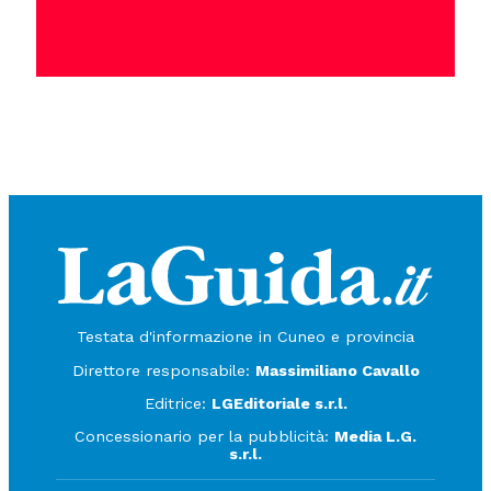
Testata d'informazione in Cuneo e provincia
Direttore responsabile:
Massimiliano Cavallo
Editrice:
LGEditoriale s.r.l.
Concessionario per la pubblicità:
Media L.G.
s.r.l.