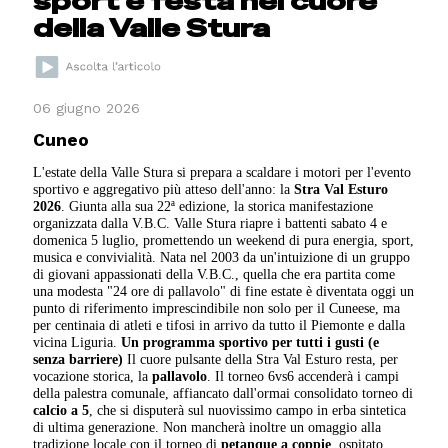
sport e festa nel cuore
della Valle Stura
06 giugno 2026
Cuneo
L'estate della Valle Stura si prepara a scaldare i motori per l'evento
sportivo e aggregativo più atteso dell'anno: la
Stra Val Esturo
2026
. Giunta alla sua 22ª edizione, la storica manifestazione
organizzata dalla V.B.C. Valle Stura riapre i battenti sabato 4 e
domenica 5 luglio, promettendo un weekend di pura energia, sport,
musica e convivialità. Nata nel 2003 da un'intuizione di un gruppo
di giovani appassionati della V.B.C., quella che era partita come
una modesta "24 ore di pallavolo" di fine estate è diventata oggi un
punto di riferimento imprescindibile non solo per il Cuneese, ma
per centinaia di atleti e tifosi in arrivo da tutto il Piemonte e dalla
vicina Liguria.
Un programma sportivo per tutti i gusti (e
senza barriere)
Il cuore pulsante della Stra Val Esturo resta, per
vocazione storica, la
pallavolo
. Il torneo 6vs6 accenderà i campi
della palestra comunale, affiancato dall'ormai consolidato torneo di
calcio a 5
, che si disputerà sul nuovissimo campo in erba sintetica
di ultima generazione. Non mancherà inoltre un omaggio alla
tradizione locale con il torneo di
petanque a coppie
, ospitato