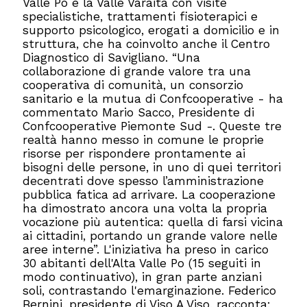
Valle Po e la Valle Varaita con visite
specialistiche, trattamenti fisioterapici e
supporto psicologico, erogati a domicilio e in
struttura, che ha coinvolto anche il Centro
Diagnostico di Savigliano. “Una
collaborazione di grande valore tra una
cooperativa di comunità, un consorzio
sanitario e la mutua di Confcooperative - ha
commentato Mario Sacco, Presidente di
Confcooperative Piemonte Sud -. Queste tre
realtà hanno messo in comune le proprie
risorse per rispondere prontamente ai
bisogni delle persone, in uno di quei territori
decentrati dove spesso l’amministrazione
pubblica fatica ad arrivare. La cooperazione
ha dimostrato ancora una volta la propria
vocazione più autentica: quella di farsi vicina
ai cittadini, portando un grande valore nelle
aree interne”. L'iniziativa ha preso in carico
30 abitanti dell'Alta Valle Po (15 seguiti in
modo continuativo), in gran parte anziani
soli, contrastando l'emarginazione. Federico
Bernini, presidente di Viso A Viso, racconta: