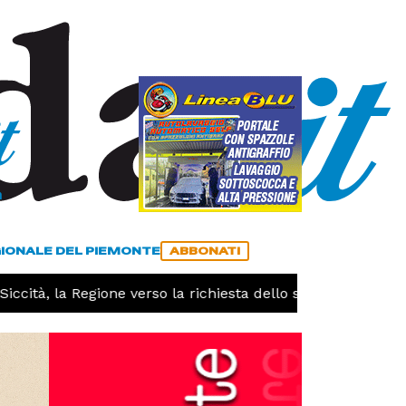
a
ACCEDI
ABBONATI
GIONALE DEL PIEMONTE
ABBONATI
tà, la Regione verso la richiesta dello stato di calamità na