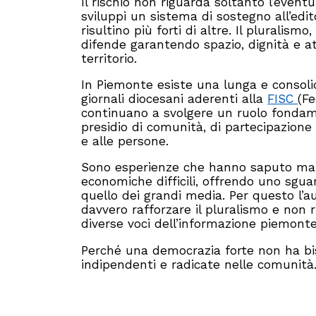
Il rischio non riguarda soltanto l’eventu
sviluppi un sistema di sostegno all’edi
risultino più forti di altre. Il pluralism
difende garantendo spazio, dignità e a
territorio.
In Piemonte esiste una lunga e consolida
giornali diocesani aderenti alla
FISC
(Fe
continuano a svolgere un ruolo fonda
presidio di comunità, di partecipazione
e alle persone.
Sono esperienze che hanno saputo mant
economiche difficili, offrendo uno sgu
quello dei grandi media. Per questo l’
davvero rafforzare il pluralismo e non 
diverse voci dell’informazione piemonte
Perché una democrazia forte non ha bis
indipendenti e radicate nelle comunità