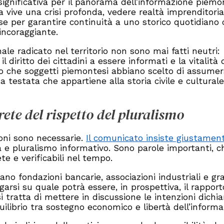
ignificativa per il panorama dell’informazione piem
ia vive una crisi profonda, vedere realtà imprenditoria
isorse per garantire continuità a uno storico quotidian
ncoraggiante.
nale radicato nel territorio non sono mai fatti neutri:
 diritto dei cittadini a essere informati e la vitalità 
ivo che soggetti piemontesi abbiano scelto di assumer
 testata che appartiene alla storia civile e culturale
ete del rispetto del pluralismo
ioni sono necessarie.
Il comunicato insiste giustamen
 e pluralismo informativo. Sono parole importanti, c
te e verificabili nel tempo.
ano fondazioni bancarie, associazioni industriali e gr
garsi su quale potrà essere, in prospettiva, il rapport
 tratta di mettere in discussione le intenzioni dichia
uilibrio tra sostegno economico e libertà dell’informa