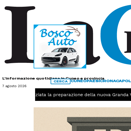
HOME
CONTATTI
L'informazione quotidiana in Cuneo e provincia
CUNEO
PAESI
CRONACA
POL
CERCA
7 agosto 2026
llavolo, iniziata la preparazione della nuova Granda Voll