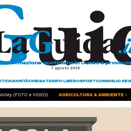
L'informazione quotidiana in Cuneo e provinci
7 agosto 2026
ITICA
SANITÀ
CHIESA
TEMPO LIBERO
SPORT
CONSIGLIO RE
ey (FOTO e VIDEO)
AGRICOLTURA & AMBIENTE -
Sicci