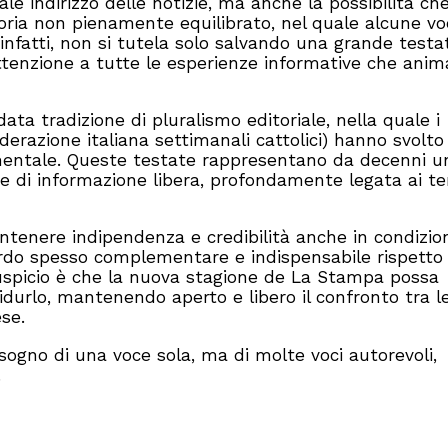
ale indirizzo delle notizie, ma anche la possibilità che
toria non pienamente equilibrato, nel quale alcune vo
o, infatti, non si tutela solo salvando una grande testat
ttenzione a tutte le esperienze informative che anima
ta tradizione di pluralismo editoriale, nella quale i
derazione italiana settimanali cattolici) hanno svolto
mentale. Queste testate rappresentano da decenni u
 e di informazione libera, profondamente legata ai ter
enere indipendenza e credibilità anche in condizio
ardo spesso complementare e indispensabile rispetto
auspicio è che la nuova stagione de La Stampa possa
ridurlo, mantenendo aperto e libero il confronto tra l
se.
ogno di una voce sola, ma di molte voci autorevoli,
.