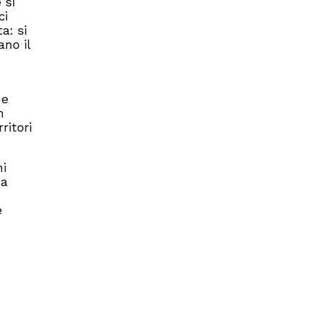
 si
ci
a: si
no il
 e
n
ritori
ni
 a
e