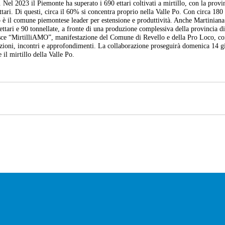
Nel 2023 il Piemonte ha superato i 690 ettari coltivati a mirtillo, con la provi
tari. Di questi, circa il 60% si concentra proprio nella Valle Po. Con circa 180 
o è il comune piemontese leader per estensione e produttività. Anche Martinian
0 ettari e 90 tonnellate, a fronte di una produzione complessiva della provincia 
asce “MirtilliAMO”, manifestazione del Comune di Revello e della Pro Loco, c
azioni, incontri e approfondimenti. La collaborazione proseguirà domenica 14 
l mirtillo della Valle Po.