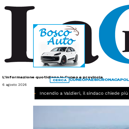
HOME
CONTATTI
L'informazione quotidiana in Cuneo e provincia
CUNEO
PAESI
CRONACA
POL
CERCA
6 agosto 2026
CRONACA -
Incendio a Valdieri, il sindaco chiede più in