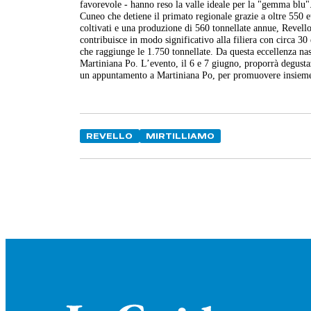
favorevole - hanno reso la valle ideale per la "gemma blu". 
Cuneo che detiene il primato regionale grazie a oltre 550 et
coltivati e una produzione di 560 tonnellate annue, Revell
contribuisce in modo significativo alla filiera con circa 3
che raggiunge le 1.750 tonnellate. Da questa eccellenza n
Martiniana Po. L’evento, il 6 e 7 giugno, proporrà degust
un appuntamento a Martiniana Po, per promuovere insieme i
REVELLO
MIRTILLIAMO