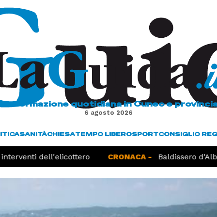
L'informazione quotidiana in Cuneo e provinci
6 agosto 2026
ITICA
SANITÀ
CHIESA
TEMPO LIBERO
SPORT
CONSIGLIO RE
terventi dell'elicottero
CRONACA -
Baldissero d'Alba,