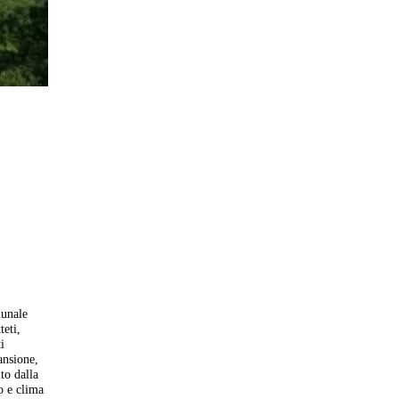
munale
teti,
i
ansione,
to dalla
to e clima