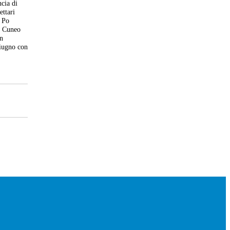
ncia di
ettari
a Po
di Cuneo
on
giugno con