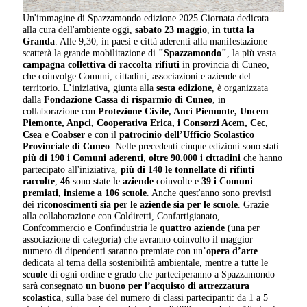
Un'immagine di Spazzamondo edizione 2025 Giornata dedicata
alla cura dell'ambiente oggi,
sabato 23 maggio
,
in tutta la
Granda
. Alle 9,30, in paesi e città aderenti alla manifestazione
scatterà la grande mobilitazione di
"Spazzamondo"
, la più vasta
campagna collettiva di raccolta rifiuti
in provincia di Cuneo,
che coinvolge Comuni, cittadini, associazioni e aziende del
territorio. L’iniziativa, giunta alla
sesta edizione
, è organizzata
dalla
Fondazione Cassa di risparmio di Cuneo
, in
collaborazione con
Protezione Civile, Anci Piemonte, Uncem
Piemonte, Anpci, Cooperativa Erica, i Consorzi Acem, Cec,
Csea
e
Coabser
e con il
patrocinio dell’Ufficio Scolastico
Provinciale di Cuneo
. Nelle precedenti cinque edizioni sono stati
più di 190 i Comuni aderenti
,
oltre 90.000 i cittadini
che hanno
partecipato all'iniziativa,
più di 140 le tonnellate di rifiuti
raccolte
,
46
sono state le
aziende
coinvolte e
39 i Comuni
premiati, insieme a 106 scuole
. Anche quest'anno sono previsti
dei
riconoscimenti sia per le aziende sia per le scuole
. Grazie
alla collaborazione con Coldiretti, Confartigianato,
Confcommercio e Confindustria le
quattro aziende
(una per
associazione di categoria) che avranno coinvolto il maggior
numero di dipendenti saranno premiate con un’
opera d’arte
dedicata al tema della sostenibilità ambientale, mentre a tutte le
scuole
di ogni ordine e grado che parteciperanno a Spazzamondo
sarà consegnato
un buono per l’acquisto di attrezzatura
scolastica
, sulla base del numero di classi partecipanti: da 1 a 5