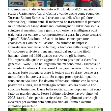
Il Campionato Italiano Assoluto e-Mtb Enduro 2026, andato in
scena a Castelnuovo Val di Cecina e valido anche come round del
Toscano Enduro Series, si è rivelato una delle sfide più dure e
selettive degli ultimi anni. Il maltempo ha trasformato il percorso
in un inferno di fango disumano, costringendo i biker non solo a
spingere al massimo, ma a gestire con estrema intelligenza ogni
traiettoria per evitare di compromettere la gara. In questo scenario
“epico”, Eric Anselmo - 48 anni, in forza come operatore
ecologico al Comune di Paesana - ha firmato un'impresa
straordinaria conquistando la maglia tricolore nella categoria EB3.
Un successo arrivato a trent'anni esatti dal suo primo titolo
italiano, vinto nel 1996 quando correva tra gli juniores.
Un’impresa alla quale va aggiunto il sesto posto nella classifica
generale. "Wow! Che bel regalino che mi sono fatto - racconta un
entusiasta Anselmo -. È successo! Una gara davvero difficile: oltre
ad andar forte bisognava usare la testa e non strafare, perché era
molto facile buttare via tutto. Su cinque prove speciali, quattro
sono andate via lisce. Ho dovuto affrontare l'ultima con la ruota
posteriore a terra, ma il vantaggio accumulato era buono e l'ho
conclusa benissimo. È una bella soddisfazione, dopo anni mi sono
fatto un grande regalo. Forse l'ultimo tricolore l'avevo vinto nel
2003, faccio fatica persino a ricordare! Complimenti anche agli
avversari per avermi dato battaglia fino all'ultimo e avermi
stimolato parecchio".