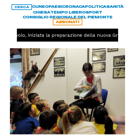
CUNEO
PAESI
CRONACA
POLITICA
SANITÀ
CERCA
CHIESA
TEMPO LIBERO
SPORT
CONSIGLIO REGIONALE DEL PIEMONTE
ABBONATI
Pallavolo, iniziata la preparazione della nuova Granda Vo