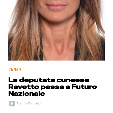
cuneo
La deputata cuneese
Ravetto passa a Futuro
Nazionale