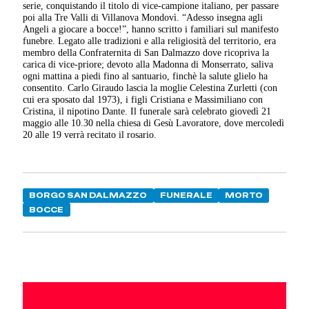
serie, conquistando il titolo di vice-campione italiano, per passare
poi alla Tre Valli di Villanova Mondovì. “Adesso insegna agli
Angeli a giocare a bocce!”, hanno scritto i familiari sul manifesto
funebre. Legato alle tradizioni e alla religiosità del territorio, era
membro della Confraternita di San Dalmazzo dove ricopriva la
carica di vice-priore; devoto alla Madonna di Monserrato, saliva
ogni mattina a piedi fino al santuario, finchè la salute glielo ha
consentito. Carlo Giraudo lascia la moglie Celestina Zurletti (con
cui era sposato dal 1973), i figli Cristiana e Massimiliano con
Cristina, il nipotino Dante. Il funerale sarà celebrato giovedì 21
maggio alle 10.30 nella chiesa di Gesù Lavoratore, dove mercoledì
20 alle 19 verrà recitato il rosario.
BORGO SAN DALMAZZO
FUNERALE
MORTO
BOCCE