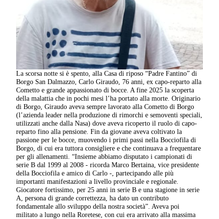
La scorsa notte si è spento, alla Casa di riposo “Padre Fantino” di
Borgo San Dalmazzo, Carlo Giraudo, 76 anni, ex capo-reparto alla
Cometto e grande appassionato di bocce. A fine 2025 la scoperta
della malattia che in pochi mesi l’ha portato alla morte. Originario
di Borgo, Giraudo aveva sempre lavorato alla Cometto di Borgo
(l’azienda leader nella produzione di rimorchi e semoventi speciali,
utilizzati anche dalla Nasa) dove aveva ricoperto il ruolo di capo-
reparto fino alla pensione. Fin da giovane aveva coltivato la
passione per le bocce, muovendo i primi passi nella Bocciofila di
Borgo, di cui era tuttora consigliere e che continuava a frequentare
per gli allenamenti. “Insieme abbiamo disputato i campionati di
serie B dal 1999 al 2008 - ricorda Marco Bertaina, vice presidente
della Bocciofila e amico di Carlo -, partecipando alle più
importanti manifestazioni a livello provinciale e regionale.
Giocatore fortissimo, per 25 anni in serie B e una stagione in serie
A, persona di grande correttezza, ha dato un contributo
fondamentale allo sviluppo della nostra società”. Aveva poi
militato a lungo nella Roretese, con cui era arrivato alla massima