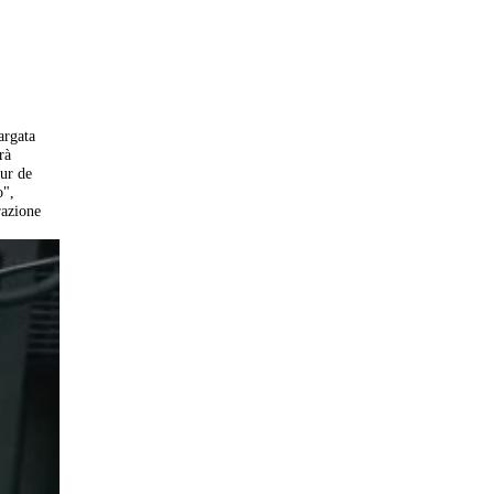
argata
rà
our de
o",
razione