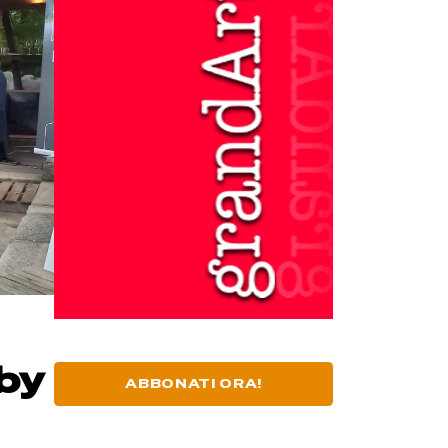
by
ABBONATI ORA!