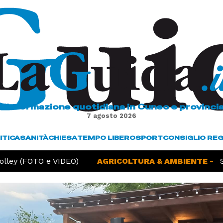
L'informazione quotidiana in Cuneo e provinci
7 agosto 2026
ITICA
SANITÀ
CHIESA
TEMPO LIBERO
SPORT
CONSIGLIO RE
FOTO e VIDEO)
AGRICOLTURA & AMBIENTE -
Siccità, 