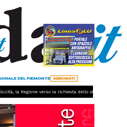
a
ACCEDI
ABBONATI
GIONALE DEL PIEMONTE
ABBONATI
la Regione verso la richiesta dello stato di calamità natura