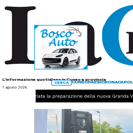
HOME
CONTATTI
L'informazione quotidiana in Cuneo e provincia
CUNEO
PAESI
CRONACA
POL
CERCA
7 agosto 2026
volo, iniziata la preparazione della nuova Granda Volley (