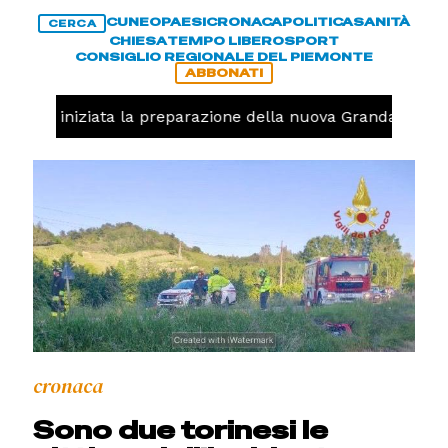
CUNEO
PAESI
CRONACA
POLITICA
SANITÀ
CERCA
CHIESA
TEMPO LIBERO
SPORT
CONSIGLIO REGIONALE DEL PIEMONTE
ABBONATI
lavolo, iniziata la preparazione della nuova Granda Volley
cronaca
Sono due torinesi le