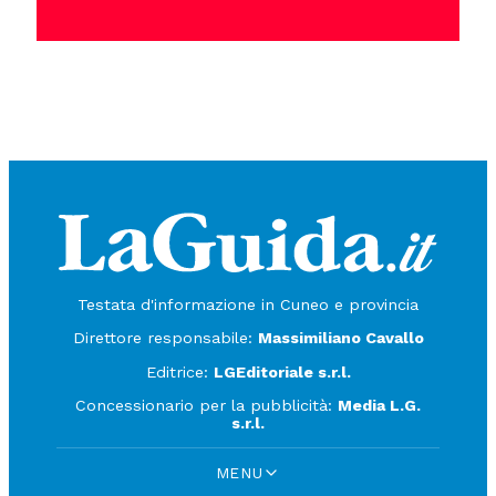
Testata d'informazione in Cuneo e provincia
Direttore responsabile:
Massimiliano Cavallo
Editrice:
LGEditoriale s.r.l.
Concessionario per la pubblicità:
Media L.G.
s.r.l.
MENU