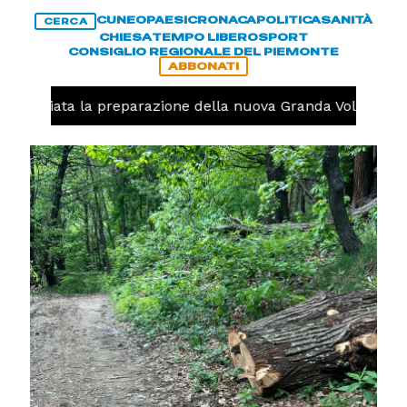
CUNEO
PAESI
CRONACA
POLITICA
SANITÀ
CERCA
CHIESA
TEMPO LIBERO
SPORT
CONSIGLIO REGIONALE DEL PIEMONTE
ABBONATI
 iniziata la preparazione della nuova Granda Volley (FOTO