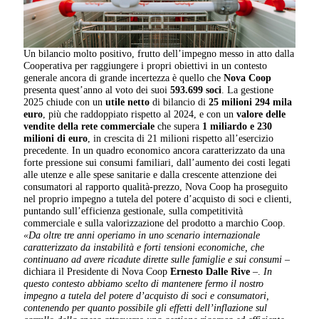
Un bilancio molto positivo, frutto dell’impegno messo in atto dalla
Cooperativa per raggiungere i propri obiettivi in un contesto
generale ancora di grande incertezza è quello che
Nova Coop
presenta quest’anno al voto dei suoi
593.699 soci
. La gestione
2025 chiude con un
utile netto
di bilancio di
25 milioni 294 mila
euro
, più che raddoppiato rispetto al 2024, e con un
valore delle
vendite della rete commerciale
che supera
1 miliardo e 230
milioni di euro
, in crescita di 21 milioni rispetto all’esercizio
precedente. In un quadro economico ancora caratterizzato da una
forte pressione sui consumi familiari, dall’aumento dei costi legati
alle utenze e alle spese sanitarie e dalla crescente attenzione dei
consumatori al rapporto qualità-prezzo, Nova Coop ha proseguito
nel proprio impegno a tutela del potere d’acquisto di soci e clienti,
puntando sull’efficienza gestionale, sulla competitività
commerciale e sulla valorizzazione del prodotto a marchio Coop.
«Da oltre tre anni operiamo in uno scenario internazionale
caratterizzato da instabilità e forti tensioni economiche, che
continuano ad avere ricadute dirette sulle famiglie e sui consumi –
dichiara il Presidente di Nova Coop
Ernesto Dalle Rive
–.
In
questo contesto abbiamo scelto di mantenere fermo il nostro
impegno a tutela del potere d’acquisto di soci e consumatori,
contenendo per quanto possibile gli effetti dell’inflazione sul