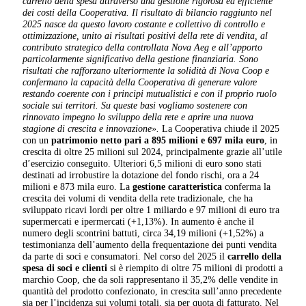
carrello della spesa attraverso una gestione rigorosa ed efficiente
dei costi della Cooperativa. Il risultato di bilancio raggiunto nel
2025 nasce da questo lavoro costante e collettivo di controllo e
ottimizzazione, unito ai risultati positivi della rete di vendita, al
contributo strategico della controllata Nova Aeg e all’apporto
particolarmente significativo della gestione finanziaria. Sono
risultati che rafforzano ulteriormente la solidità di Nova Coop e
confermano la capacità della Cooperativa di generare valore
restando coerente con i principi mutualistici e con il proprio ruolo
sociale sui territori. Su queste basi vogliamo sostenere con
rinnovato impegno lo sviluppo della rete e aprire una nuova
stagione di crescita e innovazione».
La Cooperativa chiude il 2025
con un
patrimonio netto pari a 895 milioni e 697 mila euro
, in
crescita di oltre 25 milioni sul 2024, principalmente grazie all’utile
d’esercizio conseguito. Ulteriori 6,5 milioni di euro sono stati
destinati ad irrobustire la dotazione del fondo rischi, ora a 24
milioni e 873 mila euro. La
gestione caratteristica
conferma la
crescita dei volumi di vendita della rete tradizionale, che ha
sviluppato ricavi lordi per oltre 1 miliardo e 97 milioni di euro tra
supermercati e ipermercati (+1,13%). In aumento è anche il
numero degli scontrini battuti, circa 34,19 milioni (+1,52%) a
testimonianza dell’aumento della frequentazione dei punti vendita
da parte di soci e consumatori. Nel corso del 2025 il
carrello della
spesa di soci e clienti
si è riempito di oltre 75 milioni di prodotti a
marchio Coop, che da soli rappresentano il 35,2% delle vendite in
quantità del prodotto confezionato, in crescita sull’anno precedente
sia per l’incidenza sui volumi totali, sia per quota di fatturato. Nel