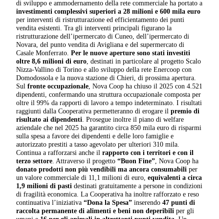
di sviluppo e ammodernamento della rete commerciale ha portato a
investimenti complessivi
superiori a 28 milioni e 600 mila euro
per interventi di ristrutturazione ed efficientamento dei punti
vendita esistenti. Tra gli interventi principali figurano la
ristrutturazione dell’ipermercato di Cuneo, dell’ipermercato di
Novara, del punto vendita di Avigliana e del supermercato di
Casale Monferrato.
Per le nuove aperture sono stati investiti
oltre 8,6 milioni di euro
, destinati in particolare al progetto Scalo
Nizza-Vallino di Torino e allo sviluppo della rete Enercoop con
Domodossola e la nuova stazione di Chieri, di prossima apertura.
Sul
fronte occupazionale
, Nova Coop ha chiuso il 2025 con 4.521
dipendenti, confermando una struttura occupazionale composta per
oltre il 99% da rapporti di lavoro a tempo indeterminato. I risultati
raggiunti dalla Cooperativa permetteranno di erogare il
premio di
risultato ai dipendenti
. Prosegue inoltre il piano di welfare
aziendale che nel 2025 ha garantito circa 850 mila euro di risparmi
sulla spesa a favore dei dipendenti e delle loro famiglie e
autorizzato prestiti a tasso agevolato per ulteriori 310 mila.
Continua a rafforzarsi anche il
rapporto con i territori e con il
terzo settore
. Attraverso il progetto
“Buon Fine”
, Nova Coop ha
donato prodotti non più vendibili ma ancora consumabili
per
un valore commerciale di 11,1 milioni di euro,
equivalenti a circa
1,9 milioni di pasti
destinati gratuitamente a persone in condizioni
di fragilità economica. La Cooperativa ha inoltre rafforzato e reso
continuativa l’iniziativa
“Dona la Spesa”
inserendo
47 punti di
raccolta permanente
di alimenti e beni non deperibili
per gli