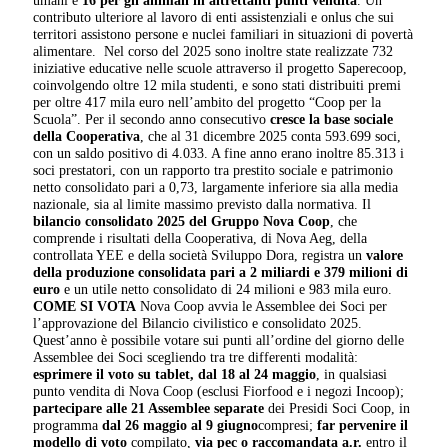
umani e
16 per gli animali in altrettanti punti vendita
. Un
contributo ulteriore al lavoro di enti assistenziali e onlus che sui
territori assistono persone e nuclei familiari in situazioni di povertà
alimentare. Nel corso del 2025 sono inoltre state realizzate 732
iniziative educative nelle scuole attraverso il progetto Saperecoop,
coinvolgendo oltre 12 mila studenti, e sono stati distribuiti premi
per oltre 417 mila euro nell’ambito del progetto “Coop per la
Scuola”. Per il secondo anno consecutivo
cresce la base sociale
della Cooperativa
, che al 31 dicembre 2025 conta 593.699 soci,
con un saldo positivo di 4.033. A fine anno erano inoltre 85.313 i
soci prestatori, con un rapporto tra prestito sociale e patrimonio
netto consolidato pari a 0,73, largamente inferiore sia alla media
nazionale, sia al limite massimo previsto dalla normativa. Il
bilancio consolidato 2025 del Gruppo Nova Coop
, che
comprende i risultati della Cooperativa, di Nova Aeg, della
controllata YEE e della società Sviluppo Dora, registra un
valore
della produzione consolidata pari a 2 miliardi e 379 milioni di
euro
e un utile netto consolidato di 24 milioni e 983 mila euro.
COME SI VOTA
Nova Coop avvia le Assemblee dei Soci per
l’approvazione del Bilancio civilistico e consolidato 2025.
Quest’anno è possibile votare sui punti all’ordine del giorno delle
Assemblee dei Soci scegliendo tra tre differenti modalità:
esprimere il voto su tablet, dal 18 al 24 maggio
, in qualsiasi
punto vendita di Nova Coop (esclusi Fiorfood e i negozi Incoop);
partecipare alle 21 Assemblee separate
dei Presidi Soci Coop, in
programma
dal 26 maggio al 9 giugno
compresi;
far pervenire il
modello di voto
compilato,
via pec o raccomandata a.r.
entro il