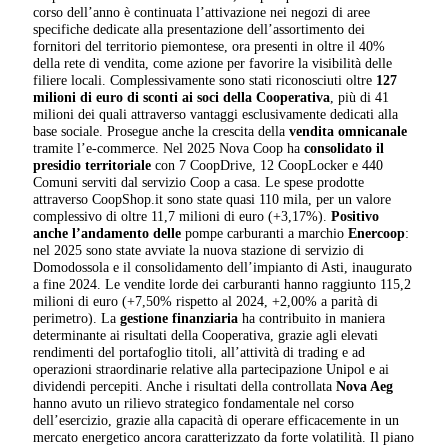
corso dell’anno è continuata l’attivazione nei negozi di aree
specifiche dedicate alla presentazione dell’assortimento dei
fornitori del territorio piemontese, ora presenti in oltre il 40%
della rete di vendita, come azione per favorire la visibilità delle
filiere locali. Complessivamente sono stati riconosciuti oltre
127
milioni di euro di sconti ai soci della Cooperativa
, più di 41
milioni dei quali attraverso vantaggi esclusivamente dedicati alla
base sociale. Prosegue anche la crescita della
vendita omnicanale
tramite l’e-commerce. Nel 2025 Nova Coop ha
consolidato il
presidio territoriale
con 7 CoopDrive, 12 CoopLocker e 440
Comuni serviti dal servizio Coop a casa. Le spese prodotte
attraverso CoopShop.it sono state quasi 110 mila, per un valore
complessivo di oltre 11,7 milioni di euro (+3,17%).
Positivo
anche l’andamento delle
pompe carburanti a marchio
Enercoop
:
nel 2025 sono state avviate la nuova stazione di servizio di
Domodossola e il consolidamento dell’impianto di Asti, inaugurato
a fine 2024. Le vendite lorde dei carburanti hanno raggiunto 115,2
milioni di euro (+7,50% rispetto al 2024, +2,00% a parità di
perimetro). La
gestione finanziaria
ha contribuito in maniera
determinante ai risultati della Cooperativa, grazie agli elevati
rendimenti del portafoglio titoli, all’attività di trading e ad
operazioni straordinarie relative alla partecipazione Unipol e ai
dividendi percepiti. Anche i risultati della controllata
Nova Aeg
hanno avuto un rilievo strategico fondamentale nel corso
dell’esercizio, grazie alla capacità di operare efficacemente in un
mercato energetico ancora caratterizzato da forte volatilità. Il piano