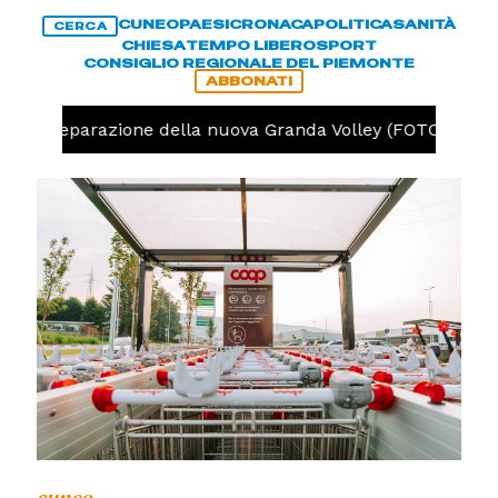
CUNEO
PAESI
CRONACA
POLITICA
SANITÀ
CERCA
CHIESA
TEMPO LIBERO
SPORT
CONSIGLIO REGIONALE DEL PIEMONTE
ABBONATI
la preparazione della nuova Granda Volley (FOTO e VIDEO)