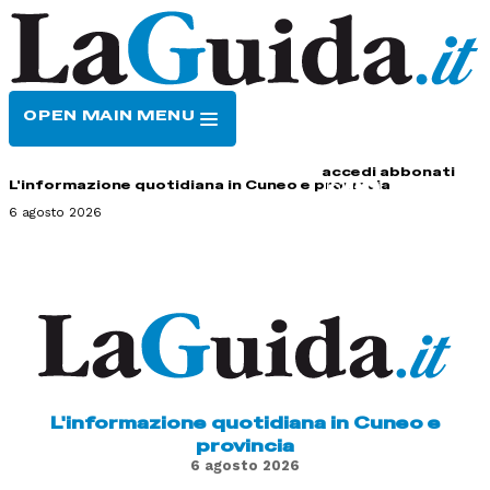
OPEN MAIN MENU
HOME
CONTATTI
accedi
abbonati
L'informazione quotidiana in Cuneo e provincia
6 agosto 2026
L'informazione quotidiana in Cuneo e
provincia
6 agosto 2026