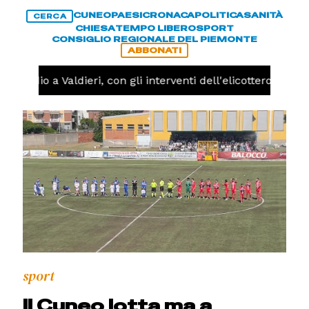
CUNEO
PAESI
CRONACA
POLITICA
SANITÀ
CERCA
CHIESA
TEMPO LIBERO
SPORT
CONSIGLIO REGIONALE DEL PIEMONTE
ABBONATI
ncendio a Valdieri, con gli interventi dell'elicottero oggi
sport
Il Cuneo lotta ma a