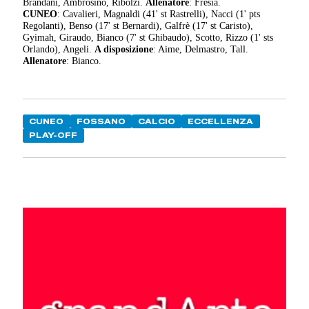
Brandani, Ambrosino, Ribolzi.
Allenatore
: Fresia.
CUNEO
: Cavalieri, Magnaldi (41' st Rastrelli), Nacci (1' pts
Regolanti), Benso (17' st Bernardi), Galfrè (17' st Caristo),
Gyimah, Giraudo, Bianco (7' st Ghibaudo), Scotto, Rizzo (1' sts
Orlando), Angeli.
A disposizione
: Aime, Delmastro, Tall.
Allenatore
: Bianco.
CUNEO
FOSSANO
CALCIO
ECCELLENZA
PLAY-OFF