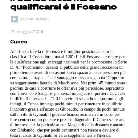
qualificarsi è il Fossano
17 maggio 2026
Cuneo
Alla fine a fare la differenza è il miglior posizionamento in
classifica. Il Cuneo lotta, ma al 120'+1' è il Fossano a esultare per
la qualificazione agli spareggi nazionali per la promozione in Serie
D. Al "Pochissimo" davanti al pubblico della grandi occasioni un
primo tempo avaro di occasioni lascia spazio a una ripresa ben più
combattuta, "stappata" dal vantaggio messo a segno da D'Ippolito
su suggerimento laterale di Marchisone. Nei primi 45 minuti sono i
padroni di casa a costruire le offensive più pericolose, soprattutto
con Giovinco e Sangare, pur senza impegnare il portiere Cavalieri
in difficili interventi. L'1-0 in avvio di secondo tempo rompe gli
indugi, il Cuneo impiega pochi minuti per rimettere in equlibrio
l'incontro grazie all'acuto di Ghibaudo, in campo da pochi minuti:
sull'invito di Gyimah il giovane biancorosso arriva in corsa per
fare centro con un potente e preciso diagonale. Il Cuneo sente aria
di impresa e si fa pericoloso con Magnaldi dalla distanza e ancora
con Ghibaudo, che per pochi centimetri non riesce a deviare di
testa il cross di Gyimah. Si va ai supplementari e l'inerzia