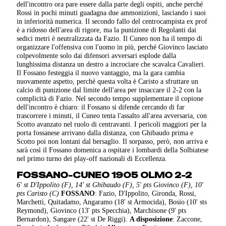
dell'incontro ora pare essere dalla parte degli ospiti, anche perché
Rossi in pochi minuti guadagna due ammonizioni, lasciando i suoi
in inferiorità numerica. Il secondo fallo del centrocampista ex prof
è a ridosso dell'area di rigore, ma la punizione di Regolanti dai
sedici metri è neutralizzata da Fazio. Il Cuneo non ha il tempo di
organizzare l'offensiva con l'uomo in più, perché Giovinco lasciato
colpevolmente solo dai difensori avversari esplode dalla
lunghissima distanza un destro a incrociare che scavalca Cavalieri.
Il Fossano festeggia il nuovo vantaggio, ma la gara cambia
nuovamente aspetto, perché questa volta è Caristo a sfruttare un
calcio di punizione dal limite dell'area per insaccare il 2-2 con la
complicità di Fazio. Nel secondo tempo supplementare il copione
dell'incontro è chiaro: il Fossano si difende cercando di far
trascorrere i minuti, il Cuneo tenta l'assalto all'area avversaria, con
Scotto avanzato nel ruolo di centravanti. I pericoli maggiori per la
porta fossanese arrivano dalla distanza, con Ghibaudo prima e
Scotto poi non lontani dal bersaglio. Il sorpasso, però, non arriva e
sarà così il Fossano domenica a ospitare i lombardi della Solbiatese
nel primo turno dei play-off nazionali di Eccellenza.
FOSSANO-CUNEO 1905 OLMO 2-2
6' st D'Ippolito (F), 14' st Ghibaudo (F), 5' pts Giovinco (F), 10'
pts Caristo (C)
FOSSANO
: Fazio, D'Ippolito, Gironda, Rossi,
Marchetti, Quitadamo, Angaramo (18' st Armocida), Bosio (10' sts
Reymond), Giovinco (13' pts Specchia), Marchisone (9' pts
Bernardon), Sangare (22' st De Riggi).
A disposizione
: Zaccone,