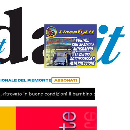
a
ACCEDI
ABBONATI
GIONALE DEL PIEMONTE
ABBONATI
itrovato in buone condizioni il bambino disperso
CRON