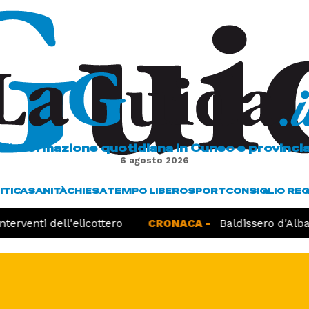
L'informazione quotidiana in Cuneo e provinci
6 agosto 2026
ITICA
SANITÀ
CHIESA
TEMPO LIBERO
SPORT
CONSIGLIO RE
rventi dell'elicottero
CRONACA -
Baldissero d'Alba, r