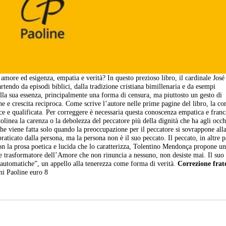
amore ed esigenza, empatia e verità? In questo prezioso libro, il cardinale José
rtendo da episodi biblici, dalla tradizione cristiana bimillenaria e da esempi
lla sua essenza, principalmente una forma di censura, ma piuttosto un gesto di
ne e crescita reciproca. Come scrive l’autore nelle prime pagine del libro, la co
ice e qualificata. Per correggere è necessaria questa conoscenza empatica e franc
olinea la carenza o la debolezza del peccatore più della dignità che ha agli occh
he viene fatta solo quando la preoccupazione per il peccatore si sovrappone all
aticato dalla persona, ma la persona non è il suo peccato. Il peccato, in altre p
Con la prosa poetica e lucida che lo caratterizza, Tolentino Mendonça propone u
ere trasformatore dell’Amore che non rinuncia a nessuno, non desiste mai. Il suo 
 automatiche”, un appello alla tenerezza come forma di verità.
Correzione frat
i Paoline euro 8