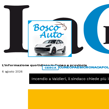
HOME
CONTATTI
L'informazione quotidiana in Cuneo e provincia
CUNEO
PAESI
CRONACA
POL
CERCA
6 agosto 2026
CRONACA -
Incendio a Valdieri, il sindaco chiede più inte