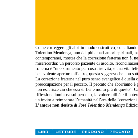
Come correggere gli altri in modo costruttivo, conciliando 
Tolentino Mendonça, uno dei più amati autori spirituali, pa
contemporanei, mostra che la correzione fraterna non è, ne
misericordia: un percorso paziente di ascolto, riconciliazio
fraterna è “uno strumento per costruire vita, e una vita fel
benevolente apertura all’altro, questa saggezza che non sott
La correzione fraterna nel puro senso evangelico è quella c
preoccupazione per il peccato. Il peccato che aborriamo è pr
non esaurisce ciò che essa è. Lei è molto più di questo”. 
riflessione luminosa sul perdono, la vulnerabilità e il pot
un invito a reimparare l’umanità nell’era delle “correzioni
L’amore non desiste
di José Tolentino Mendonça
Edizion
LIBRI
LETTURE
PERDONO
PECCATO