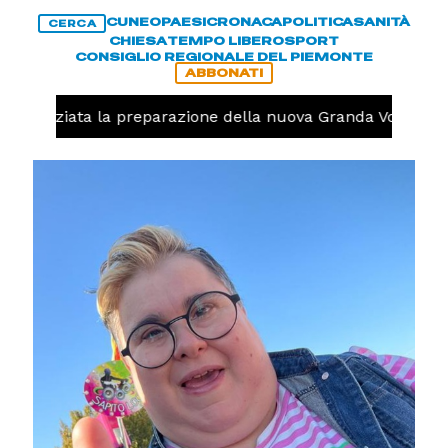
CUNEO
PAESI
CRONACA
POLITICA
SANITÀ
CERCA
CHIESA
TEMPO LIBERO
SPORT
CONSIGLIO REGIONALE DEL PIEMONTE
ABBONATI
o, iniziata la preparazione della nuova Granda Volley (FOT