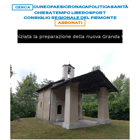
CUNEO
PAESI
CRONACA
POLITICA
SANITÀ
CERCA
CHIESA
TEMPO LIBERO
SPORT
CONSIGLIO REGIONALE DEL PIEMONTE
ABBONATI
volo, iniziata la preparazione della nuova Granda Volley (