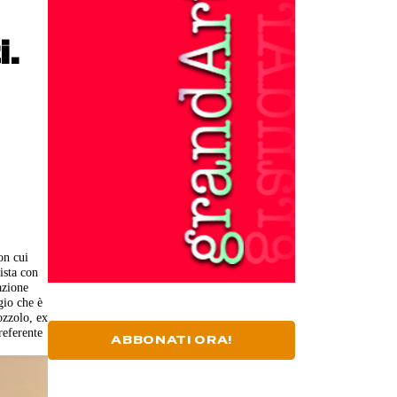
i.
con cui
ista con
azione
gio che è
ozzolo, ex
referente
ABBONATI ORA!