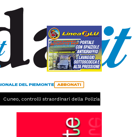
a
ACCEDI
ABBONATI
GIONALE DEL PIEMONTE
ABBONATI
neo, controlli straordinari della Polizia: 187 persone identif