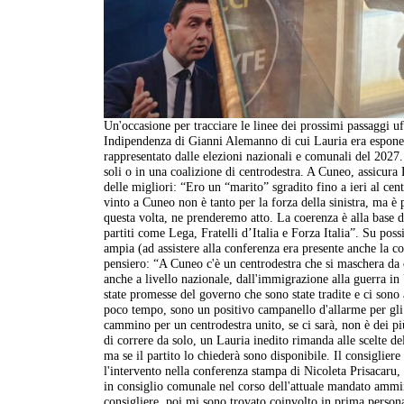
Un'occasione per tracciare le linee dei prossimi passaggi 
Indipendenza di Gianni Alemanno di cui Lauria era esponent
rappresentato dalle elezioni nazionali e comunali del 2027.
soli o in una coalizione di centrodestra. A Cuneo, assicura 
delle migliori: “Ero un “marito” sgradito fino a ieri al cen
vinto a Cuneo non è tanto per la forza della sinistra, ma 
questa volta, ne prenderemo atto. La coerenza è alla base del
partiti come Lega, Fratelli d’Italia e Forza Italia”. Su poss
ampia (ad assistere alla conferenza era presente anche la 
pensiero: “A Cuneo c'è un centrodestra che si maschera da c
anche a livello nazionale, dall'immigrazione alla guerra i
state promesse del governo che sono state tradite e ci sono 
poco tempo, sono un positivo campanello d'allarme per gli
cammino per un centrodestra unito, se ci sarà, non è dei pi
di correre da solo, un Lauria inedito rimanda alle scelte d
ma se il partito lo chiederà sono disponibile. Il consiglie
l'intervento nella conferenza stampa di Nicoleta Prisacaru, 
in consiglio comunale nel corso dell'attuale mandato amminis
consigliere, poi mi sono trovato coinvolto in prima persona