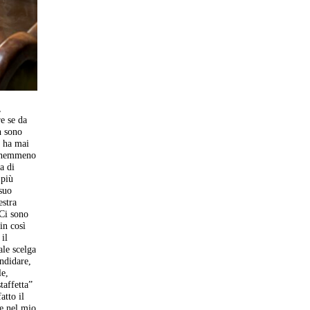
o
,
e se da
n sono
n ha mai
re nemmeno
a di
 più
 suo
estra
“Ci sono
in così
il
ale scelga
andidare,
le,
taffetta”
atto il
te nel mio