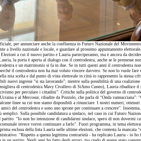
ufficiale, per annunciare anche la confluenza in Futuro Nazionale del Moviment
e a livello nazionale e locale, e guardare al prossimo appuntamento elettorale
 Elezioni a cui il nuovo partito e Lauria parteciperanno, ma è ancora da decider
Lauria, la porta è aperta al dialogo con il centrodestra, anche se le premesse no
trodestra e un matrimonio si fa in due. Se in tutti questi anni il centrodestra no
è perché il centrodestra non ha mai voluto vincere davvero. Se non lo vuole fa
la mia scelta e dal punto di vista elettorale in città io rappresento la stessa cifr
ibili nuovi ingressi “si sta lavorando”, mentre sulla possibilità di una coalizione
consigliera di centrodestra Mavy Civallero di SiAmo Cuneo), Lauria ribadisce il
ivismo per perculare i cittadini”. Critiche sulla politica del governo di centrod
n Ucraina e al Mercosur, ribadite da Pozzolo, che parla di “Onda vannacciana”: 
alcune linee su cui non siamo disponibili a rinunciare. I nostri numeri, ottenuti 
 amici del centrodestra e sono uno sprone per continuare a crescere”. Insomma, 
ù semplici. Sulla possibile candidatura a sindaco, nel caso in cui Futuro Nazion
el partito: “Io non ho intenzione di candidarmi sindaco, spero di non dovermi c
re comunale invece vorrei continuare a farlo”. Fuori programma, in tema elettora
prima esclusa della lista Lauria nelle ultime elezioni, che contesta la mancata “s
trativo: “Rispetto a questa legittima contrarietà - ha replicato Lauria - io ho f
 in un partito. Negli anni ho fatto degli errori, ma credo di essere stato coeren