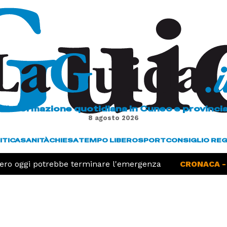
L'informazione quotidiana in Cuneo e provinci
8 agosto 2026
ITICA
SANITÀ
CHIESA
TEMPO LIBERO
SPORT
CONSIGLIO RE
tero oggi potrebbe terminare l'emergenza
CRONACA -
Cu