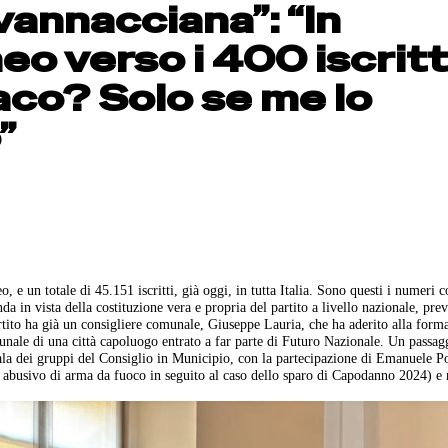
 vannacciana”: “In
eo verso i 400 iscritt
co? Solo se me lo
”
o, e un totale di 45.151 iscritti, già oggi, in tutta Italia. Sono questi i numeri 
 in vista della costituzione vera e propria del partito a livello nazionale, prev
artito ha già un consigliere comunale, Giuseppe Lauria, che ha aderito alla form
unale di una città capoluogo entrato a far parte di Futuro Nazionale. Un passag
sala dei gruppi del Consiglio in Municipio, con la partecipazione di Emanuele P
o abusivo di arma da fuoco in seguito al caso dello sparo di Capodanno 2024) e 