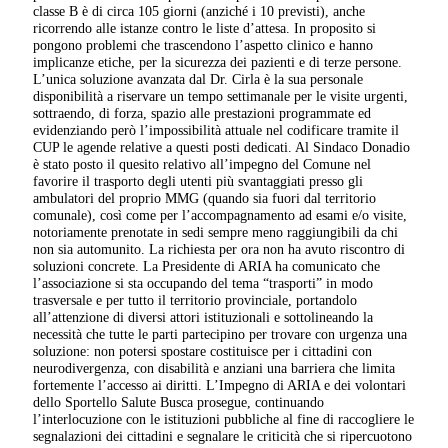
classe B è di circa 105 giorni (anziché i 10 previsti), anche
ricorrendo alle istanze contro le liste d’attesa. In proposito si
pongono problemi che trascendono l’aspetto clinico e hanno
implicanze etiche, per la sicurezza dei pazienti e di terze persone.
L’unica soluzione avanzata dal Dr. Cirla è la sua personale
disponibilità a riservare un tempo settimanale per le visite urgenti,
sottraendo, di forza, spazio alle prestazioni programmate ed
evidenziando però l’impossibilità attuale nel codificare tramite il
CUP le agende relative a questi posti dedicati. Al Sindaco Donadio
è stato posto il quesito relativo all’impegno del Comune nel
favorire il trasporto degli utenti più svantaggiati presso gli
ambulatori del proprio MMG (quando sia fuori dal territorio
comunale), così come per l’accompagnamento ad esami e/o visite,
notoriamente prenotate in sedi sempre meno raggiungibili da chi
non sia automunito. La richiesta per ora non ha avuto riscontro di
soluzioni concrete. La Presidente di ARIA ha comunicato che
l’associazione si sta occupando del tema “trasporti” in modo
trasversale e per tutto il territorio provinciale, portandolo
all’attenzione di diversi attori istituzionali e sottolineando la
necessità che tutte le parti partecipino per trovare con urgenza una
soluzione: non potersi spostare costituisce per i cittadini con
neurodivergenza, con disabilità e anziani una barriera che limita
fortemente l’accesso ai diritti. L’Impegno di ARIA e dei volontari
dello Sportello Salute Busca prosegue, continuando
l’interlocuzione con le istituzioni pubbliche al fine di raccogliere le
segnalazioni dei cittadini e segnalare le criticità che si ripercuotono