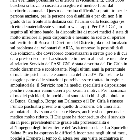
nell’eventuale possibilità di ulteriori avvicendamenti, circa 3500
buschesi si trovano costretti a scegliere il medico fuori dal
territorio comunale. Questo determina difficoltà soprattutto per le
persone anziane, per le persone con disabilità e per chi non è in
grado di far fronte alla distanza con l’ausilio della tecnologia (es.
ricette dematerializzate via mail o whatsapp). Per l’Asl Cn1, in
seguito all’ultimo bando, la disponibilità di nuovi medici è stata di
molto inferiore ai posti disponibili e nessuno ha scelto di operare
sul territorio di Busca. Il Direttore del Distretto, da mesi incalzato
sul problema dai volontari di ARIA, ha espresso la possibilità di
due soluzioni, che dovrebbero concretizzarsi a stretto giro e di cui
darà presto riscontro. La situazione in merito alla salute mentale e
al relativo Servizio dell’ASL CN1 è stata descritta dal Dr. Cirla in
modo disarmante e sconfortante. Negli ultimi anni la percentuale
di malattie psichiatriche è aumentata del 25-30%. Nonostante la
maggior parte delle situazioni potrebbe essere trattata in regime
ambulatoriale, il Servizio non ha medici specialisti a disposizione
poiché i concorsi vanno deserti per svariati motivi. Per mancanza
di medici psichiatri, in pochi anni sono stati chiusi gli ambulatori
di Busca, Caraglio, Borgo san Dalmazzo e il Dr. Cirla è rimasto
l’unico psichiatra presente in quello di Dronero. Gli unici altri
ambulatori attivi sono a Cuneo e Boves, anch’essi con personale
medico molto ridotto. Il Dirigente ha riconosciuto che il servizio
sta in piedi prevalentemente grazie alla professionalità e
all’impegno degli infermieri e dell’assistente sociale. Lo Sportello
Salute Busca ha espresso le difficoltà incontrate negli ultimi mesi,
poiché a Dronero il tempo di attesa per una visita psichiatrica in