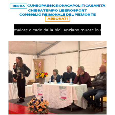
CUNEO
PAESI
CRONACA
POLITICA
SANITÀ
CERCA
CHIESA
TEMPO LIBERO
SPORT
CONSIGLIO REGIONALE DEL PIEMONTE
ABBONATI
 un malore e cade dalla bici: anziano muore in corso Ni