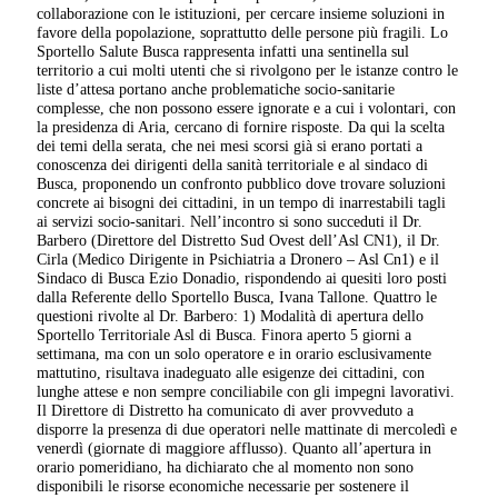
collaborazione con le istituzioni, per cercare insieme soluzioni in
favore della popolazione, soprattutto delle persone più fragili. Lo
Sportello Salute Busca rappresenta infatti una sentinella sul
territorio a cui molti utenti che si rivolgono per le istanze contro le
liste d’attesa portano anche problematiche socio-sanitarie
complesse, che non possono essere ignorate e a cui i volontari, con
la presidenza di Aria, cercano di fornire risposte. Da qui la scelta
dei temi della serata, che nei mesi scorsi già si erano portati a
conoscenza dei dirigenti della sanità territoriale e al sindaco di
Busca, proponendo un confronto pubblico dove trovare soluzioni
concrete ai bisogni dei cittadini, in un tempo di inarrestabili tagli
ai servizi socio-sanitari. Nell’incontro si sono succeduti il Dr.
Barbero (Direttore del Distretto Sud Ovest dell’Asl CN1), il Dr.
Cirla (Medico Dirigente in Psichiatria a Dronero – Asl Cn1) e il
Sindaco di Busca Ezio Donadio, rispondendo ai quesiti loro posti
dalla Referente dello Sportello Busca, Ivana Tallone. Quattro le
questioni rivolte al Dr. Barbero: 1) Modalità di apertura dello
Sportello Territoriale Asl di Busca. Finora aperto 5 giorni a
settimana, ma con un solo operatore e in orario esclusivamente
mattutino, risultava inadeguato alle esigenze dei cittadini, con
lunghe attese e non sempre conciliabile con gli impegni lavorativi.
Il Direttore di Distretto ha comunicato di aver provveduto a
disporre la presenza di due operatori nelle mattinate di mercoledì e
venerdì (giornate di maggiore afflusso). Quanto all’apertura in
orario pomeridiano, ha dichiarato che al momento non sono
disponibili le risorse economiche necessarie per sostenere il