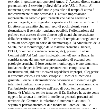
servizio, in gestione agli operatori Amos. 2) Accesso diretto (senza
prenotazione) al servizio prelievi della sede ASL di Busca. Al
momento questa modalità non è possibile e il tempo di attesa è
indicativamente di una settimana. L’attuale impostazione
rappresenta un ostacolo per i pazienti che hanno necessità di
prelievi urgenti, costringendoli a spostarsi a Dronero o a Cuneo. Il
Direttore ha garantito che, nell’arco di pochi giorni, verrà
riorganizzato il servizio, rendendo possibile l’effettuazione del
prelievo con accesso diretto almeno agli utenti che necessitano
della determinazione dell’INR in corso di terapia anticoagulante e
ai malati oncologici in corso di chemioterapia. 3) Ambulatori della
Salute, per il monitoraggio delle malattie croniche (Diabete,
BPCO, Scompenso cardiaco cronico, etc), presenti in alcuni
Comuni dell’Asl Cn1, ma (inspiegabilmente!) non a Busca. In
considerazione del numero sempre maggiore di pazienti con
patologie croniche, il loro costante monitoraggio è uno strumento
fondamentale per individuare precocemente complicanze o
riacutizzazioni, ridurre i ricoveri ospedalieri impropri, alleggerire
il crescente carico a cui sono sottoposti i Medici di medicina
generale. Poiché la strumentazione necessaria è disponibile e gli
infermieri dedicati sono presenti, il Dr. Barbero ha assicurato che
l’ambulatorio verrà attivato nell’arco di poco tempo anche a
Busca. 4) L’ultimo, sentito tema per il Dr. Barbero ha avuto come
oggetto la carenza di medici di medicina generale presenti sul
territorio del Comune, in relazione al numero di abitanti. In
seguito al pensionamento di due medici nell’arco del 2025 e