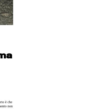
 ma
rto è che
omento non