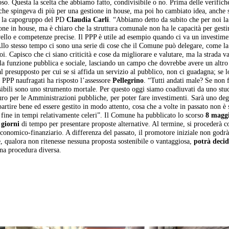
 Questa la scelta che abbiamo fatto, condivisibile o no. Prima delle verifich
i che spingeva di più per una gestione in house, ma poi ho cambiato idea, anche 
e la capogruppo del PD
Claudia Carli
. “Abbiamo detto da subito che per noi la
one in house, ma è chiaro che la struttura comunale non ha le capacità per gesti
vello e competenze precise. Il PPP è utile ad esempio quando ci va un investim
 Allo stesso tempo ci sono una serie di cose che il Comune può delegare, come la
 Capisco che ci siano criticità e cose da migliorare e valutare, ma la strada v
 la funzione pubblica e sociale, lasciando un campo che dovrebbe avere un altro 
l presupposto per cui se si affida un servizio al pubblico, non ci guadagna; se lo
e PPP naufragati ha risposto l’assessore
Pellegrino
. “Tutti andati male? Se non f
ssibili sono uno strumento mortale. Per questo oggi siamo coadiuvati da uno stu
turo per le Amministrazioni pubbliche, per poter fare investimenti. Sarà uno deg
rtire bene ed essere gestito in modo attento, cosa che a volte in passato non è 
a fine in tempi relativamente celeri”. Il Comune ha pubblicato lo scorso
8 magg
giorni
di tempo per presentare proposte alternative. Al termine, si procederà c
 economico-finanziario. A differenza del passato, il promotore iniziale non godrà
, qualora non ritenesse nessuna proposta sostenibile o vantaggiosa,
potrà decid
una procedura diversa.