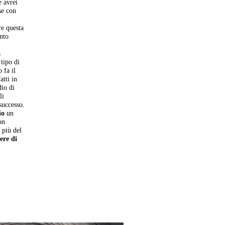
e avrei
se con
re questa
ento
a
tipo di
 fa il
atti in
dio di
li
successo.
io
un
on
 più del
ere di