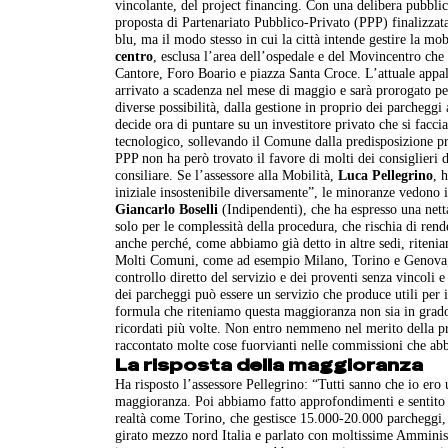
vincolante, del project financing. Con una delibera pubblic
proposta di Partenariato Pubblico-Privato (PPP) finalizzata
blu, ma il modo stesso in cui la città intende gestire la mo
centro
, esclusa l’area dell’ospedale e del Movincentro che
Cantore, Foro Boario e piazza Santa Croce. L’attuale appalt
arrivato a scadenza nel mese di maggio e sarà prorogato pe
diverse possibilità, dalla gestione in proprio dei parcheg
decide ora di puntare su un investitore privato che si fac
tecnologico, sollevando il Comune dalla predisposizione pr
PPP non ha però trovato il favore di molti dei consiglieri
consiliare. Se l’assessore alla Mobilità,
Luca Pellegrino
, 
iniziale insostenibile diversamente”, le minoranze vedono in
Giancarlo Boselli
(Indipendenti), che ha espresso una nett
solo per le complessità della procedura, che rischia di rend
anche perché, come abbiamo già detto in altre sedi, riteni
Molti Comuni, come ad esempio Milano, Torino e Genova, ha
controllo diretto del servizio e dei proventi senza vincoli e c
dei parcheggi può essere un servizio che produce utili per
formula che riteniamo questa maggioranza non sia in grado d
ricordati più volte. Non entro nemmeno nel merito della pr
raccontato molte cose fuorvianti nelle commissioni che abb
La risposta della maggioranza
Ha risposto l’assessore Pellegrino: “Tutti sanno che io ero
maggioranza. Poi abbiamo fatto approfondimenti e sentito
realtà come Torino, che gestisce 15.000-20.000 parcheggi,
girato mezzo nord Italia e parlato con moltissime Amminist