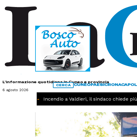
HOME
CONTATTI
L'informazione quotidiana in Cuneo e provincia
CUNEO
PAESI
CRONACA
POL
CERCA
6 agosto 2026
CRONACA -
Incendio a Valdieri, il sindaco chiede più in