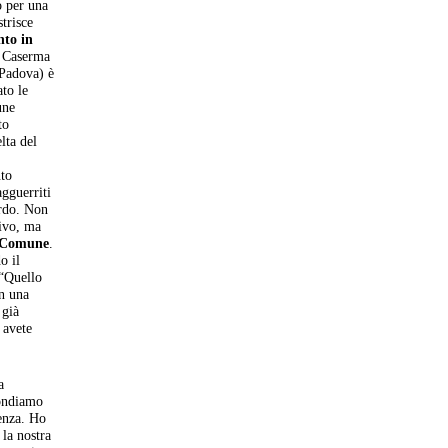
o per una
trisce
nto in
i Caserma
 Padova) è
to le
une
to
lta del
nto
agguerriti
ordo. Non
tivo, ma
l Comune
.
o il
 “Quello
n una
 già
 avete
a
fondiamo
renza. Ho
 la nostra