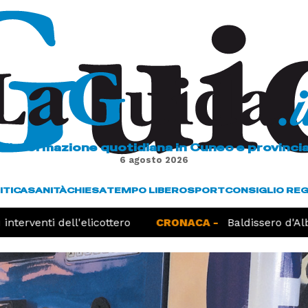
L'informazione quotidiana in Cuneo e provinci
6 agosto 2026
ITICA
SANITÀ
CHIESA
TEMPO LIBERO
SPORT
CONSIGLIO RE
terventi dell'elicottero
CRONACA -
Baldissero d'Alba,