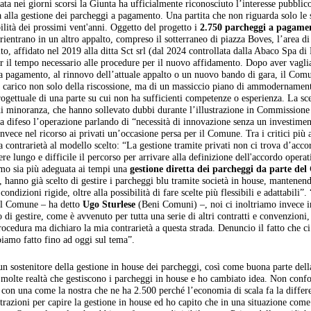
ata nei giorni scorsi la Giunta ha ufficialmente riconosciuto l’interesse pubblic
 alla gestione dei parcheggi a pagamento. Una partita che non riguarda solo le s
bilità dei prossimi vent'anni. Oggetto del progetto i
2.750 parcheggi a pagame
 rientrano in un altro appalto, compreso il sotterraneo di piazza Boves, l’area d
o, affidato nel 2019 alla ditta Sct srl (dal 2024 controllata dalla Abaco Spa di
r il tempo necessario alle procedure per il nuovo affidamento. Dopo aver vaglia
gi a pagamento, al rinnovo dell’attuale appalto o un nuovo bando di gara, il Com
cia carico non solo della riscossione, ma di un massiccio piano di ammodernamen
ogettuale di una parte su cui non ha sufficienti competenze o esperienza. La sce
 di minoranza, che hanno sollevato dubbi durante l’illustrazione in Commissione
ha difeso l’operazione parlando di “necessità di innovazione senza un investime
vece nel ricorso ai privati un’occasione persa per il Comune. Tra i critici più 
a contrarietà al modello scelto: “La gestione tramite privati non ci trova d’acc
ere lungo e difficile il percorso per arrivare alla definizione dell'accordo opera
amo sia più adeguata ai tempi una
gestione diretta dei parcheggi da parte de
nno già scelto di gestire i parcheggi blu tramite società in house, mantenend
ondizioni rigide, oltre alla possibilità di fare scelte più flessibili e adattabili”.
 il Comune – ha detto
Ugo Sturlese
(Beni Comuni) –, noi ci inoltriamo invece i
i gestire, come è avvenuto per tutta una serie di altri contratti e convenzioni,
ocedura ma dichiaro la mia contrarietà a questa strada. Denuncio il fatto che ci
iamo fatto fino ad oggi sul tema”.
 un sostenitore della gestione in house dei parcheggi, così come buona parte dell
 molte realtà che gestiscono i parcheggi in house e ho cambiato idea. Non con
 con una come la nostra che ne ha 2.500 perché l’economia di scala fa la diffe
razioni per capire la gestione in house ed ho capito che in una situazione come