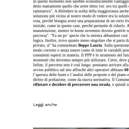
in questo momento non sarebbe economicamente vantaggioso.
detto esattamente quello che avete detto voi: ero tra quell
rammarico”. A difendere la scelta della maggioranza anch
soluzione più vicina al nostro modo di vedere era la soluzi
cosa, perché bisogna avere una preparazione di un certo li
iniziale, come in questo caso, perché permette di ridurlo.
manutenzione, mentre in house avremmo dovuto gestirle noi.
percorsa”. “Fa un po’ specie che la sinistra abbandoni così
logica. Inoltre, trovo quanto meno singolare che si parta da
privato, sì” ha commentato
Beppe Lauria
. Sulla question
modo corretto o senza tenere conto di tutte le variabili po
consulenti esperti in materia. Il PPP è lo strumento del fu
strumenti che dovremo sempre più utilizzare. Certo, deve pa
Infine, il percorso non è così lungo: possiamo arrivare all
avviso pubblico sul sito affinché altri operatori abbiano
60 
l’aperura delle buste e l’analisi delle proposte e del piano
diritto di prelazione, come da nuova normativa. Il Comune
rifiutare e decidere di percorrere una strada
, e quindi 
Leggi anche