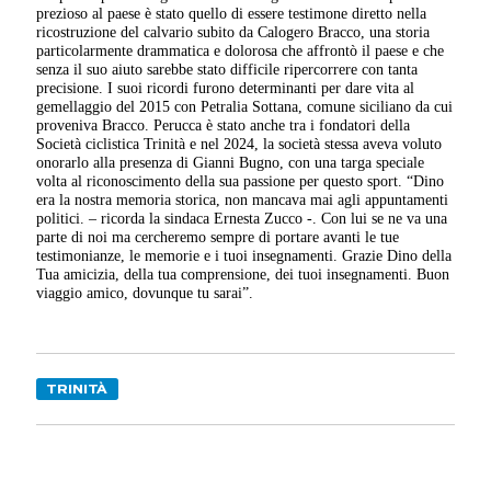
prezioso al paese è stato quello di essere testimone diretto nella
ricostruzione del calvario subito da Calogero Bracco, una storia
particolarmente drammatica e dolorosa che affrontò il paese e che
senza il suo aiuto sarebbe stato difficile ripercorrere con tanta
precisione. I suoi ricordi furono determinanti per dare vita al
gemellaggio del 2015 con Petralia Sottana, comune siciliano da cui
proveniva Bracco. Perucca è stato anche tra i fondatori della
Società ciclistica Trinità e nel 2024, la società stessa aveva voluto
onorarlo alla presenza di Gianni Bugno, con una targa speciale
volta al riconoscimento della sua passione per questo sport. “Dino
era la nostra memoria storica, non mancava mai agli appuntamenti
politici. – ricorda la sindaca Ernesta Zucco -. Con lui se ne va una
parte di noi ma cercheremo sempre di portare avanti le tue
testimonianze, le memorie e i tuoi insegnamenti. Grazie Dino della
Tua amicizia, della tua comprensione, dei tuoi insegnamenti. Buon
viaggio amico, dovunque tu sarai”.
TRINITÀ