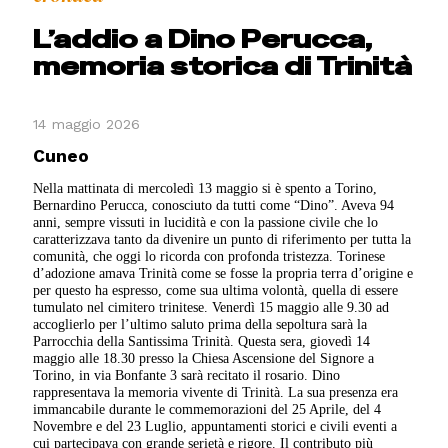
L’addio a Dino Perucca,
memoria storica di Trinità
14 maggio 2026
Cuneo
Nella mattinata di mercoledì 13 maggio si è spento a Torino,
Bernardino Perucca, conosciuto da tutti come “Dino”. Aveva 94
anni, sempre vissuti in lucidità e con la passione civile che lo
caratterizzava tanto da divenire un punto di riferimento per tutta la
comunità, che oggi lo ricorda con profonda tristezza. Torinese
d’adozione amava Trinità come se fosse la propria terra d’origine e
per questo ha espresso, come sua ultima volontà, quella di essere
tumulato nel cimitero trinitese. Venerdì 15 maggio alle 9.30 ad
accoglierlo per l’ultimo saluto prima della sepoltura sarà la
Parrocchia della Santissima Trinità. Questa sera, giovedì 14
maggio alle 18.30 presso la Chiesa Ascensione del Signore a
Torino, in via Bonfante 3 sarà recitato il rosario. Dino
rappresentava la memoria vivente di Trinità. La sua presenza era
immancabile durante le commemorazioni del 25 Aprile, del 4
Novembre e del 23 Luglio, appuntamenti storici e civili eventi a
cui partecipava con grande serietà e rigore. Il contributo più