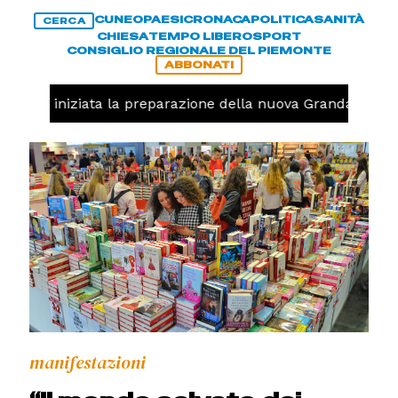
CUNEO
PAESI
CRONACA
POLITICA
SANITÀ
CERCA
CHIESA
TEMPO LIBERO
SPORT
CONSIGLIO REGIONALE DEL PIEMONTE
ABBONATI
lavolo, iniziata la preparazione della nuova Granda Volley
manifestazioni