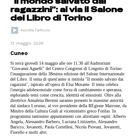
“Il mondo salvato dai
ragazzini”: al via il Salone
del Libro di Torino
13 maggio 2026
Cuneo
Si terrà giovedì 14 maggio alle ore 11.30 all'Auditorium
"Giovanni Agnelli" del Centro Congressi di Lingotto di Torino
l'inaugurazione della 38esima edizione del Salone Internazionale
del Libro. Il tema di quest'anno si intitola "Il mondo salvato dai
ragazzini", ispirato all'opera di Elsa Morante. Il tema celebra
l'energia adolescenziale come forza di cambiamento e speranza,
esplorando temi come crescita, identità ed emozioni. Oltre alla
direttrice Annalena Bernini saranno presenti le massime autorità:
dal sindaco Lorusso, al vve presidente della REgione Marrone, da
Minitro della Cultura Giuli al viceministro greco Fotilas. In
programma tantissimi appuntamenti con altrettanti ospiti: Alberto
Angela, Alessandro Barbero, Luciana Littizzetto, Alessandro
Baricco, Jovanotti, Paola Cortellesi, Nicola Piovani, Jovanotti,
Fiorello e molti altri.