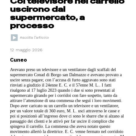
Col televisore nel carrello
uscirono dal
supermercato, a
processo
12 maggio 2026
Cuneo
Avevano preso un televisore e un ventilatore dagli scaffali del
supermercato Conad di Borgo san Dalmazzo e avevano provato a
uscire senza pagare; con l’accusa di furto aggravato sono stati
rinviati a giudizio il 24enne E. C. e il 57enne M. L.. I fatti
risalgono al 17 luglio 2023 quando i due si sono presentati al
supermercato girando per i corridoi con fare sospetto, tanto da
attirare l’attenzione di una commessa che seguì i loro movimenti.
Dopo aver caricato su un carrello un televisore e un ventilatore,
per un valore totale di 360 euro, M. L. uscì attraverso le casse e
poi si posizionò all’ingresso dove ci sono le sbarre che si alzano al
passaggio dei clienti e le attivò per far uscire il complice che
spingeva il carrello. La commessa che aveva notato questo
movimento allertò la direttrice. E. C. venne fermato nel corridoio