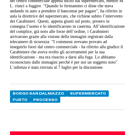
del centro commerciale appena uscito dal supermercato, mentre M.
L. riuscì a fuggire. “Quando lo fermammo ci disse che stava
andando in auto a prendere il bancomat per pagare”, ha riferito in
aula la direttrice del supermercato, che richiese subito l’intervento
dei Carabinieri. Questi, appena giunti sul posto, presero in
consegna l’uomo e lo identificarono in caserma. All’identificazione
del complice, già noto alle forze dell’ordine, i Carabinieri
arrivarono grazie alla visione della immagini registrate dalla
telecamere di sicurezza: “I commessi avevano provato ad
inseguirlo fuori dal centro commerciale - ha riferito alla giudice il
Carabiniere che aveva svolto gli accertamenti per la sua
identificazione - ma era riuscito a darsi alla fuga. Lo abbiamo
riconosciuto dalle immagini perché è per noi un soggetto noto”.
L’udienza è stata rinviata al 7 luglio per la discussione.
BORGO SAN DALMAZZO
SUPERMERCATO
FURTO
PROCESSO