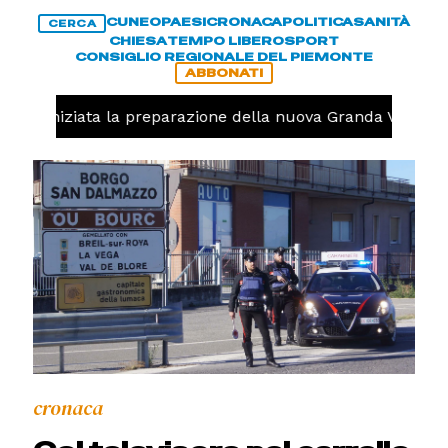
CUNEO
PAESI
CRONACA
POLITICA
SANITÀ
CERCA
CHIESA
TEMPO LIBERO
SPORT
CONSIGLIO REGIONALE DEL PIEMONTE
ABBONATI
volo, iniziata la preparazione della nuova Granda Volley (
cronaca