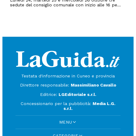
Lunedì 24, martedì 25 e mercoledì 26 ottobre tre
sedute del consiglio comunale con inizio alle 16 pe...
Testata d'informazione in Cuneo e provincia
Direttore responsabile:
Massimiliano Cavallo
Editrice:
LGEditoriale s.r.l.
Concessionario per la pubblicità:
Media L.G.
s.r.l.
MENU
CATEGORIE