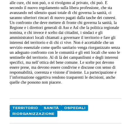
alle cure, chi non può, o si rivolgono al privato, chi può. E
secondo il nuovo regolamento sulla libera professione, che sta
avanzando nel silenzio quasi totale di chi governa la sanità, ci
saranno ulteriori rincari di nuovo pagati dalla tasche dei cuneesi.
Un confronto che deve mettere di fronte chi governa la sanità, la
Regione e i direttori generali di Aso e Asl che la politica regionale
nomina, e chi invece è scelto dai cittadini, i sindaci e gli
amministratori locali chiamati a governare il territorio e fare gli
interessi del territorio e di chi ci vive. Non è accettabile che un
servizio essenziale come quello sanitario venga riorganizzato senza
un adeguato confronto con le comunità e gli enti locali che sono le
sentinelle del territorio. Al di là dei campanilismi e degli interessi
specifici, ma nell’ottica del bene comune. Le scelte poi devono
essere prese, ma devono essere condivise e discusse con senso di
responsabilità, coerenza e visione d’insieme. La partecipazione e
l’informazione oggettiva rendono trasparenti le decisioni, anche
quelle che possono non piacere.
TERRITORIO
SANITÀ
OSPEDALI
RIORGANIZZAZIONE