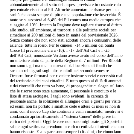
abbondantemente al di sotto della spesa prevista e in costante calo
percentuale rispetto al Pil. Altroché aumentare le risorse per una
sanità che costa sempre di più e una popolazione che invecchia. È
tanto se si assesterà al 6,4% del Pil contro una media europea che
si aggira al 10%. Intanto la Regione deve tagliare risorse al diritto
allo studio, all’ambiente, ai trasporti e alle politiche sociali per
rimediare ai 209 milioni di buco in sanità del previsionale 2026.
Senza contare che non sono stati adottati ancora i consuntivi delle
aziende, tutte in rosso. Per le cuneesi: -14,5 milioni del Santa
Croce (il previsionale era a -18), i -17 dell’Asl Cn1 e i -23
dell’Asl Cn2, nonostante Verduno avesse avuto nel corso dell’anno
un ulteriore aiuto da parte della Regione di 7 milioni. Per Riboldi
non sono tagli ma una manovra di riallocazione di fondi che
saranno reintegrati sugli altri capitoli nel secondo semestre.
Occorre forse fermarsi per rivedere insieme servizi e necessità reali
del territorio e dei suoi cittadini. E tutto questo al di là di annunci
e dei ritornelli che tutto va bene, di propagandistici slogan sul fatto
che le risorse sono state aumentate, il personale è cresciuto e le
liste di attesa asciugate. I tagli sono evidenti, la carenza di
personale anche, la soluzione di allungare orari e giorni per visite
ed esami non ha portato a smaltire code e attese di mesi se non di
anni, con il nuovo Cup che continua a venir rimandato, mentre si è
condannato aprioristicamente il “sistema Cuneo” delle prese in
carico dei pazienti. Oggi le cose non sono migliorate: gli Sportelli
salute ogni settimana prendono in carico centinaia di utenti che non
hanno risposte. E a pagare sono sempre i cittadini, che rinunciano