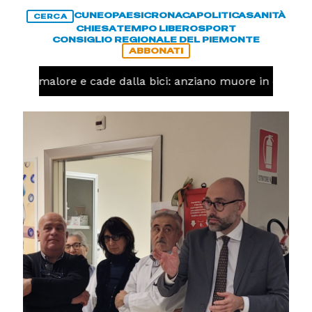
CUNEO
PAESI
CRONACA
POLITICA
SANITÀ
CERCA
CHIESA
TEMPO LIBERO
SPORT
CONSIGLIO REGIONALE DEL PIEMONTE
ABBONATI
a un malore e cade dalla bici: anziano muore in corso N