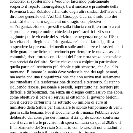
concorso, si sposteranno a Verduno, lasciando praticamente
scoperto il reparto monregalese), tra il sindaco e presidente della
Provincia Luca Robaldo affiancato dagli altri sindaci dell’area e il
direttore generale dell’Asl Cn1 Giuseppe Guerra, è solo uno dei
casi. Ed è un chiaro segnale di un disagio complessivo
sull’organizzazione di presidi e sulla fiducia con il territorio a cui
si promette sempre molto, chiedendo però sacrifici. Si sono
aggiunte poi le vicende del servizio di emergenza-urgenza 118 con
la scelta della Regione di “riorganizzare” che di fatto significa
sospendere la presenza del medico sulle ambulanze e i trasferimenti
delle guardie mediche sul territorio per riempire le nuove case di
comunità, ristrutturate con i fondi del Pnrr e ora senza personale e
con servizi da definire. Scelte che vanno a colpire in particolare
quella parte del territorio più debole e più scoperto, che è quello
montano. E intanto la sanità deve vedersela con dei tagli pesanti,
ma anche con una riorganizzazione che non arriva mai seriamente
per rimediare alla trasformazione di società e territorio. Si stanno
riducendo risorse, personale e presidi, soprattutto nei territori più
difficili e differenziati, ma senza un disegno complessivo che abbia
come obiettivo il bene e i servizi al cittadino. Il governo Meloni,
con il decreto carburante ha sottratto 86 milioni di euro al
ministero della Salute per finanziare lo sconto temporaneo di venti
giorni sulla benzina. Poi il Documento di Finanza Pubblica 2026
deliberato dal consiglio dei ministri il 22 aprile scorso, conferma
che il divario tra le previsioni di spesa sanitaria da qui al 2029 e il
finanziamento del Servizio Sanitario con le tasse di noi cittadini, è
sempre più grande e il fabbisogno sanitario rimane