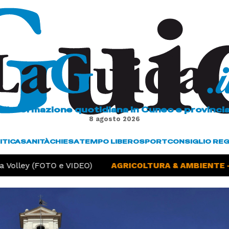
L'informazione quotidiana in Cuneo e provinci
8 agosto 2026
ITICA
SANITÀ
CHIESA
TEMPO LIBERO
SPORT
CONSIGLIO RE
Volley (FOTO e VIDEO)
AGRICOLTURA & AMBIENTE -