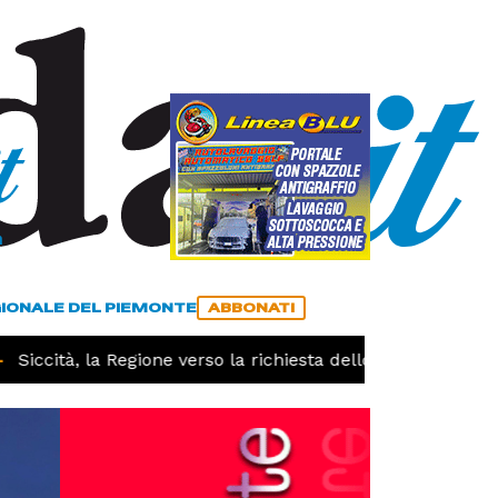
a
ACCEDI
ABBONATI
GIONALE DEL PIEMONTE
ABBONATI
Siccità, la Regione verso la richiesta dello stato di calamit