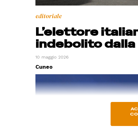
editoriale
L’elettore itali
indebolito dalla
10 maggio 2026
Cuneo
AC
CO