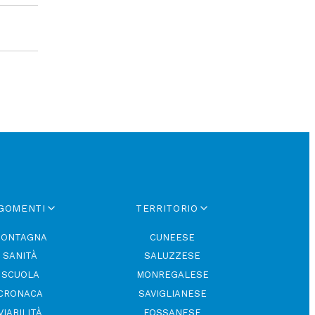
GOMENTI
TERRITORIO
ONTAGNA
CUNEESE
le regole
SANITÀ
SALUZZESE
uardo al
politiche,
SCUOLA
MONREGALESE
asta con
to di
CRONACA
SAVIGLIANESE
embrava
VIABILITÀ
FOSSANESE