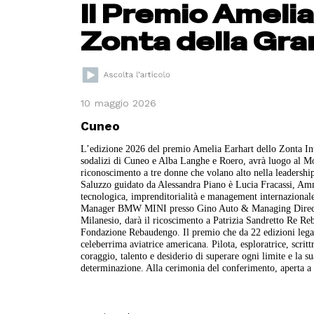
Il Premio Ameli
Zonta della Gr
10 maggio 2026
Cuneo
L’edizione 2026 del premio Amelia Earhart dello Zonta Inte
sodalizi di Cuneo e Alba Langhe e Roero, avrà luogo al Mon
riconoscimento a tre donne che volano alto nella leadershi
Saluzzo guidato da Alessandra Piano è Lucia Fracassi, Ammi
tecnologica, imprenditorialità e management internazional
Manager BMW MINI presso Gino Auto & Managing Director 
Milanesio, darà il ricoscimento a Patrizia Sandretto Re Reb
Fondazione Rebaudengo. Il premio che da 22 edizioni lega i
celeberrima aviatrice americana. Pilota, esploratrice, scrittr
coraggio, talento e desiderio di superare ogni limite e la 
determinazione. Alla cerimonia del conferimento, aperta a t