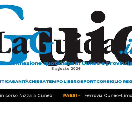
L'informazione quotidiana in Cuneo e provinci
8 agosto 2026
ITICA
SANITÀ
CHIESA
TEMPO LIBERO
SPORT
CONSIGLIO RE
 corso Nizza a Cuneo
PAESI -
Ferrovia Cuneo-Limone