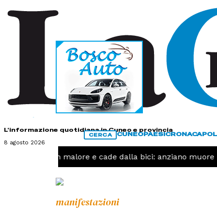
HOME
CONTATTI
L'informazione quotidiana in Cuneo e provincia
CUNEO
PAESI
CRONACA
POL
CERCA
8 agosto 2026
ACA -
Ha un malore e cade dalla bici: anziano muore in
manifestazioni