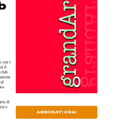
b
b con i
à il
 club
vazione
ral
ara
aria di
rtà e
ABBONATI ORA!