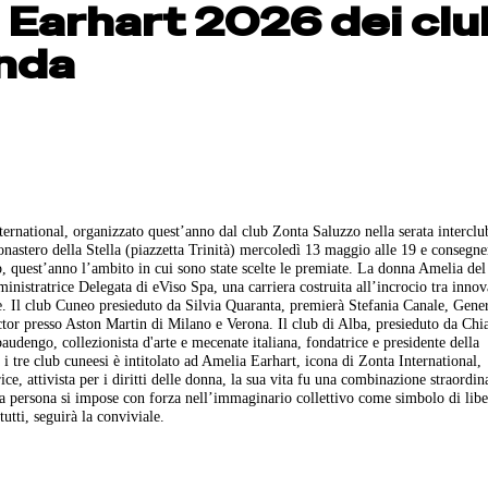
a Earhart 2026 dei clu
anda
rnational, organizzato quest’anno dal club Zonta Saluzzo nella serata interclu
astero della Stella (piazzetta Trinità) mercoledì 13 maggio alle 19 e consegner
p, quest’anno l’ambito in cui sono state scelte le premiate. La donna Amelia del
nistratrice Delegata di eViso Spa, una carriera costruita all’incrocio tra inno
e. Il club Cuneo presieduto da Silvia Quaranta, premierà Stefania Canale, Gene
presso Aston Martin di Milano e Verona. Il club di Alba, presieduto da Chi
audengo, collezionista d'arte e mecenate italiana, fondatrice e presidente della
 tre club cuneesi è intitolato ad Amelia Earhart, icona di Zonta International,
ice, attivista per i diritti delle donna, la sua vita fu una combinazione straordin
sua persona si impose con forza nell’immaginario collettivo come simbolo di libe
utti, seguirà la conviviale.