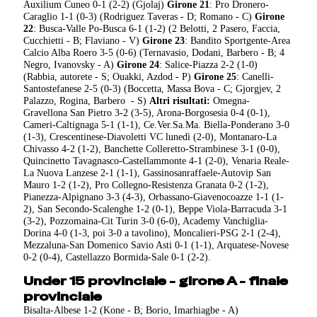
Auxilium Cuneo 0-1 (2-2) (Gjolaj)
Girone 21
: Pro Dronero-
Caraglio 1-1 (0-3) (Rodriguez Taveras - D; Romano - C)
Girone
22
: Busca-Valle Po-Busca 6-1 (1-2) (2 Belotti, 2 Pasero, Faccia,
Cucchietti - B; Flaviano - V)
Girone 23
: Bandito Sportgente-Area
Calcio Alba Roero 3-5 (0-6) (Ternavasio, Dodani, Barbero - B; 4
Negro, Ivanovsky - A)
Girone 24
: Salice-Piazza 2-2 (1-0)
(Rabbia, autorete - S; Ouakki, Azdod - P)
Girone 25
: Canelli-
Santostefanese 2-5 (0-3) (Boccetta, Massa Bova - C; Gjorgjev, 2
Palazzo, Rogina, Barbero - S)
Altri risultati:
Omegna-
Gravellona San Pietro 3-2 (3-5), Arona-Borgosesia 0-4 (0-1),
Cameri-Caltignaga 5-1 (1-1), Ce.Ver.Sa.Ma. Biella-Ponderano 3-0
(1-3), Crescentinese-Diavoletti VC lunedì (2-0), Montanaro-La
Chivasso 4-2 (1-2), Banchette Colleretto-Strambinese 3-1 (0-0),
Quincinetto Tavagnasco-Castellammonte 4-1 (2-0), Venaria Reale-
La Nuova Lanzese 2-1 (1-1), Gassinosanraffaele-Autovip San
Mauro 1-2 (1-2), Pro Collegno-Resistenza Granata 0-2 (1-2),
Pianezza-Alpignano 3-3 (4-3), Orbassano-Giavenocoazze 1-1 (1-
2), San Secondo-Scalenghe 1-2 (0-1), Beppe Viola-Barracuda 3-1
(3-2), Pozzomaina-Cit Turin 3-0 (6-0), Academy Vanchiglia-
Dorina 4-0 (1-3, poi 3-0 a tavolino), Moncalieri-PSG 2-1 (2-4),
Mezzaluna-San Domenico Savio Asti 0-1 (1-1), Arquatese-Novese
0-2 (0-4), Castellazzo Bormida-Sale 0-1 (2-2).
Under 15 provinciale - girone A - finale
provinciale
Bisalta-Albese 1-2 (Kone - B; Borio, Imarhiagbe - A)