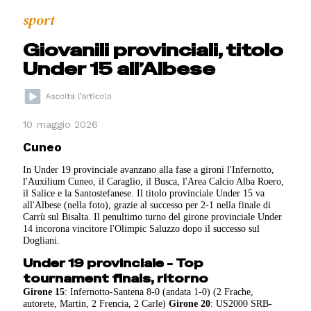
sport
Giovanili provinciali, titolo
Under 15 all’Albese
10 maggio 2026
Cuneo
In Under 19 provinciale avanzano alla fase a gironi l'Infernotto,
l'Auxilium Cuneo, il Caraglio, il Busca, l'Area Calcio Alba Roero,
il Salice e la Santostefanese. Il titolo provinciale Under 15 va
all'Albese (nella foto), grazie al successo per 2-1 nella finale di
Carrù sul Bisalta. Il penultimo turno del girone provinciale Under
14 incorona vincitore l'Olimpic Saluzzo dopo il successo sul
Dogliani.
Under 19 provinciale - Top
tournament finals, ritorno
Girone 15
: Infernotto-Santena 8-0 (andata 1-0) (2 Frache,
autorete, Martin, 2 Frencia, 2 Carle)
Girone 20
: US2000 SRB-