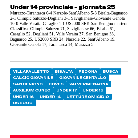
Under 14 provinciale - giornata 25
Murazzo-Tarantasca 0-4 Narzole-Sant'Albano 5-3 Bisalta-Bagnasco
2-1 Olimpic Saluzzo-Dogliani 3-1 Saviglianese-Giovanile Genola
10-0 Valle Varaita-Caraglio 1-1 US2000 SRB-San Benigno martedì
Classifica
: Olimpic Saluzzo 71, Saviglianese 66, Bisalta 61,
Caraglio 52, Dogliani 51, Valle Varaita 37, San Benigno 33,
Bagnasco 25, US2000 SRB 24, Narzole 22, Sant'Albano 19,
Giovanile Genola 17, Tarantasca 14, Murazzo 5.
VILLAFALLETTO
BISALTA
PEDONA
BUSCA
CALCIO GIOVANILE
GIOVANILE CENTALLO
SAN BENIGNO
BOVES
VALVERMENAGNA
AUXILIUM CUNEO
UNDER 17
UNDER 15
UNDER 16
UNDER 14
LETTURE OMICIDIO
US 2000