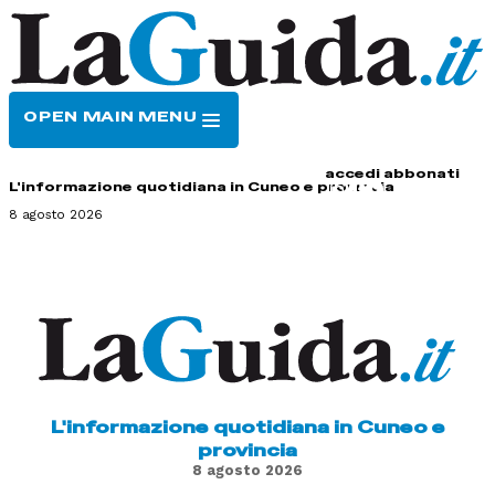
OPEN MAIN MENU
HOME
CONTATTI
accedi
abbonati
L'informazione quotidiana in Cuneo e provincia
8 agosto 2026
L'informazione quotidiana in Cuneo e
provincia
8 agosto 2026