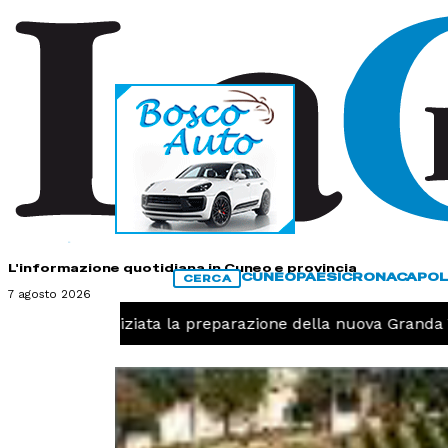
HOME
CONTATTI
L'informazione quotidiana in Cuneo e provincia
CUNEO
PAESI
CRONACA
POL
CERCA
7 agosto 2026
volo, iniziata la preparazione della nuova Granda Volley 