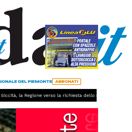
a
ACCEDI
ABBONATI
GIONALE DEL PIEMONTE
ABBONATI
 la Regione verso la richiesta dello stato di calamità natura