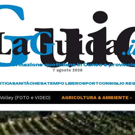
L'informazione quotidiana in Cuneo e provinci
7 agosto 2026
ITICA
SANITÀ
CHIESA
TEMPO LIBERO
SPORT
CONSIGLIO RE
(FOTO e VIDEO)
AGRICOLTURA & AMBIENTE -
Siccità,