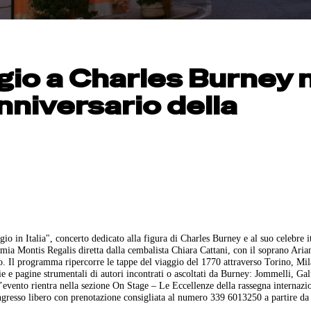
io a Charles Burney 
niversario della
io in Italia", concerto dedicato alla figura di Charles Burney e al suo celebre i
mia Montis Regalis diretta dalla cembalista Chiara Cattani, con il soprano Aria
cco. Il programma ripercorre le tappe del viaggio del 1770 attraverso Torino, Mi
e pagine strumentali di autori incontrati o ascoltati da Burney: Jommelli, Gal
’evento rientra nella sezione On Stage – Le Eccellenze della rassegna internazi
ngresso libero con prenotazione consigliata al numero 339 6013250 a partire da