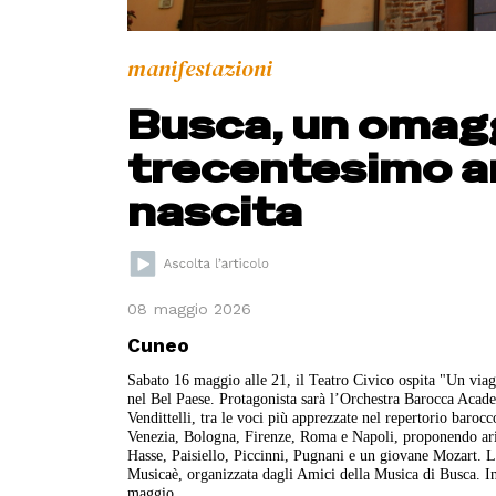
manifestazioni
Busca, un omagg
trecentesimo an
nascita
08 maggio 2026
Cuneo
Sabato 16 maggio alle 21, il Teatro Civico ospita "Un viagg
nel Bel Paese. Protagonista sarà l’Orchestra Barocca Acade
Vendittelli, tra le voci più apprezzate nel repertorio baro
Venezia, Bologna, Firenze, Roma e Napoli, proponendo arie 
Hasse, Paisiello, Piccinni, Pugnani e un giovane Mozart. L
Musicaè, organizzata dagli Amici della Musica di Busca. I
maggio.