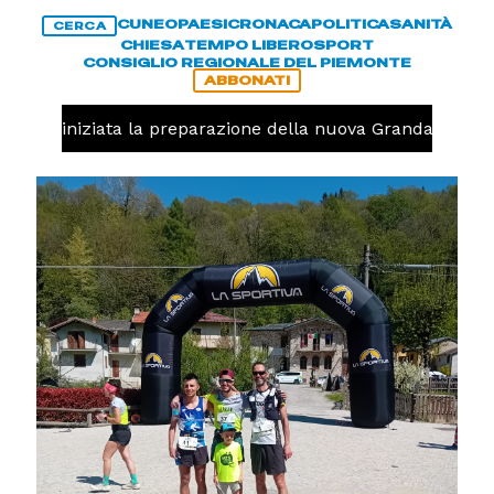
CUNEO
PAESI
CRONACA
POLITICA
SANITÀ
CERCA
CHIESA
TEMPO LIBERO
SPORT
CONSIGLIO REGIONALE DEL PIEMONTE
ABBONATI
avolo, iniziata la preparazione della nuova Granda Volley 