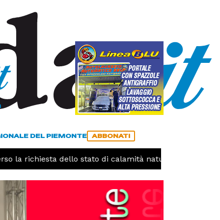
a
ACCEDI
ABBONATI
GIONALE DEL PIEMONTE
ABBONATI
 la richiesta dello stato di calamità naturale
CRONACA