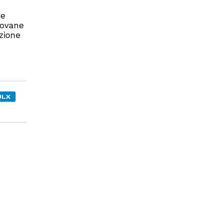
 e
iovane
zione
ULX