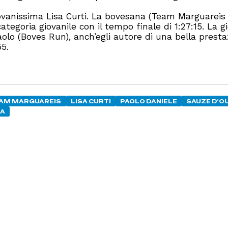
iovanissima Lisa Curti. La bovesana (Team Marguareis
ategoria giovanile con il tempo finale di 1:27:15. La g
olo (Boves Run), anch’egli autore di una bella presta
55.
AM MARGUAREIS
LISA CURTI
PAOLO DANIELE
SAUZE D'O
EA