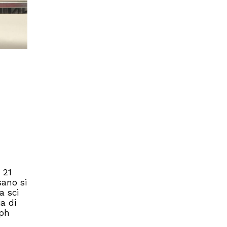
 21
sano si
a sci
a di
sph