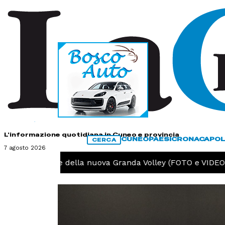
HOME
CONTATTI
L'informazione quotidiana in Cuneo e provincia
CUNEO
PAESI
CRONACA
POL
CERCA
7 agosto 2026
a preparazione della nuova Granda Volley (FOTO e VIDEO)