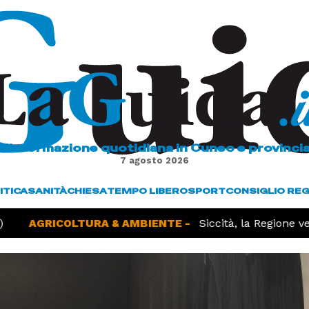
L'informazione quotidiana in Cuneo e provinci
7 agosto 2026
ITICA
SANITÀ
CHIESA
TEMPO LIBERO
SPORT
CONSIGLIO RE
AGRICOLTURA & AMBIENTE -
Siccità, la Regione verso