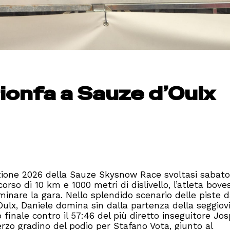
rionfa a Sauze d’Oulx
zione 2026 della Sauze Skysnow Race svoltasi sabato
corso di 10 km e 1000 metri di dislivello, l’atleta bove
inare la gara. Nello splendido scenario delle piste d
ulx, Daniele domina sin dalla partenza della seggiovi
o finale contro il 57:46 del più diretto inseguitore Jo
erzo gradino del podio per Stafano Vota, giunto al