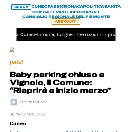
CUNEO
PAESI
CRONACA
POLITICA
SANITÀ
CERCA
CHIESA
TEMPO LIBERO
SPORT
CONSIGLIO REGIONALE DEL PIEMONTE
ABBONATI
errovia Cuneo-Limone, lunghe interruzioni in programm
paesi
Baby parking chiuso a
Vignolo, il Comune:
“Riaprirà a inizio marzo”
20 febbraio 2026
Cuneo