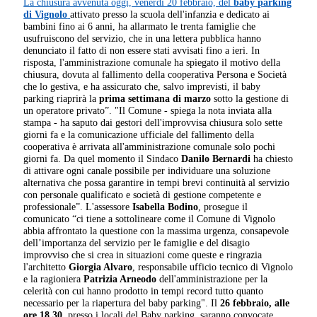
La chiusura avvenuta oggi, venerdì 20 febbraio, del
baby parking
di Vignolo
attivato presso la scuola dell'infanzia e dedicato ai
bambini fino ai 6 anni, ha allarmato le trenta famiglie che
usufruiscono del servizio, che in una lettera pubblica hanno
denunciato il fatto di non essere stati avvisati fino a ieri. In
risposta, l'amministrazione comunale ha spiegato il motivo della
chiusura, dovuta al fallimento della cooperativa Persona e Società
che lo gestiva, e ha assicurato che, salvo imprevisti, il baby
parking riaprirà la
prima settimana di marzo
sotto la gestione di
un operatore privato”. "Il Comune - spiega la nota inviata alla
stampa - ha saputo dai gestori dell'improvvisa chiusura solo sette
giorni fa e la comunicazione ufficiale del fallimento della
cooperativa è arrivata all'amministrazione comunale solo pochi
giorni fa. Da quel momento il Sindaco
Danilo Bernardi
ha chiesto
di attivare ogni canale possibile per individuare una soluzione
alternativa che possa garantire in tempi brevi continuità al servizio
con personale qualificato e società di gestione competente e
professionale”. L'assessore
Isabella Bodino
, prosegue il
comunicato “ci tiene a sottolineare come il Comune di Vignolo
abbia affrontato la questione con la massima urgenza, consapevole
dell’importanza del servizio per le famiglie e del disagio
improvviso che si crea in situazioni come queste e ringrazia
l'architetto
Giorgia Alvaro
, responsabile ufficio tecnico di Vignolo
e la ragioniera
Patrizia Arneodo
dell'amministrazione per la
celerità con cui hanno prodotto in tempi record tutto quanto
necessario per la riapertura del baby parking". Il
26 febbraio, alle
ore 18.30
, presso i locali del Baby parking, saranno convocate