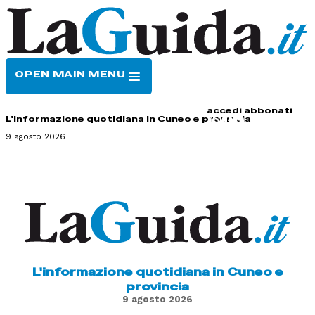
OPEN MAIN MENU
HOME
CONTATTI
accedi
abbonati
L'informazione quotidiana in Cuneo e provincia
9 agosto 2026
L'informazione quotidiana in Cuneo e
provincia
9 agosto 2026