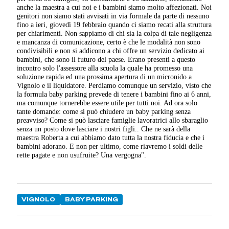
anche la maestra a cui noi e i bambini siamo molto affezionati. Noi
genitori non siamo stati avvisati in via formale da parte di nessuno
fino a ieri, giovedì 19 febbraio quando ci siamo recati alla struttura
per chiarimenti. Non sappiamo di chi sia la colpa di tale negligenza
e mancanza di comunicazione, certo è che le modalità non sono
condivisibili e non si addicono a chi offre un servizio dedicato ai
bambini, che sono il futuro del paese. Erano presenti a questo
incontro solo l'assessore alla scuola la quale ha promesso una
soluzione rapida ed una prossima apertura di un micronido a
Vignolo e il liquidatore. Perdiamo comunque un servizio, visto che
la formula baby parking prevede di tenere i bambini fino ai 6 anni,
ma comunque tornerebbe essere utile per tutti noi. Ad ora solo
tante domande: come si può chiudere un baby parking senza
preavviso? Come si può lasciare famiglie lavoratrici allo sbaraglio
senza un posto dove lasciare i nostri figli.. Che ne sarà della
maestra Roberta a cui abbiamo dato tutta la nostra fiducia e che i
bambini adorano. E non per ultimo, come riavremo i soldi delle
rette pagate e non usufruite? Una vergogna".
VIGNOLO
BABY PARKING