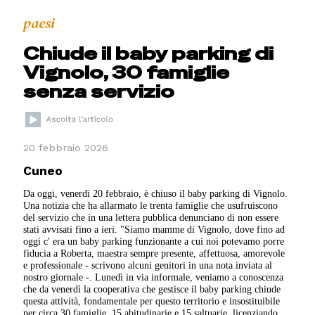
paesi
Chiude il baby parking di
Vignolo, 30 famiglie
senza servizio
20 febbraio 2026
Cuneo
Da oggi, venerdì 20 febbraio, è chiuso il baby parking di Vignolo.
Una notizia che ha allarmato le trenta famiglie che usufruiscono
del servizio che in una lettera pubblica denunciano di non essere
stati avvisati fino a ieri. "Siamo mamme di Vignolo, dove fino ad
oggi c' era un baby parking funzionante a cui noi potevamo porre
fiducia a Roberta, maestra sempre presente, affettuosa, amorevole
e professionale - scrivono alcuni genitori in una nota inviata al
nostro giornale -. Lunedì in via informale, veniamo a conoscenza
che da venerdì la cooperativa che gestisce il baby parking chiude
questa attività, fondamentale per questo territorio e insostituibile
per circa 30 famiglie, 15 abitudinarie e 15 saltuarie, licenziando