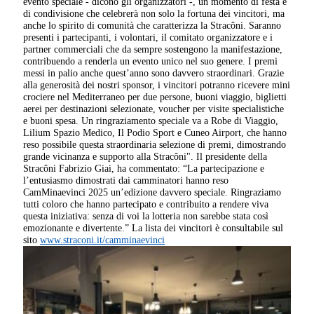
evento speciale - dicono gli organizzatori -, un momento di festa e
di condivisione che celebrerà non solo la fortuna dei vincitori, ma
anche lo spirito di comunità che caratterizza la Stracôni. Saranno
presenti i partecipanti, i volontari, il comitato organizzatore e i
partner commerciali che da sempre sostengono la manifestazione,
contribuendo a renderla un evento unico nel suo genere. I premi
messi in palio anche quest’anno sono davvero straordinari. Grazie
alla generosità dei nostri sponsor, i vincitori potranno ricevere mini
crociere nel Mediterraneo per due persone, buoni viaggio, biglietti
aerei per destinazioni selezionate, voucher per visite specialistiche
e buoni spesa. Un ringraziamento speciale va a Robe di Viaggio,
Lilium Spazio Medico, Il Podio Sport e Cuneo Airport, che hanno
reso possibile questa straordinaria selezione di premi, dimostrando
grande vicinanza e supporto alla Stracôni". Il presidente della
Stracôni Fabrizio Giai, ha commentato: “La partecipazione e
l’entusiasmo dimostrati dai camminatori hanno reso
CamMinaevinci 2025 un’edizione davvero speciale. Ringraziamo
tutti coloro che hanno partecipato e contribuito a rendere viva
questa iniziativa: senza di voi la lotteria non sarebbe stata così
emozionante e divertente.” La lista dei vincitori è consultabile sul
sito
www.straconi.it/camminaevinci