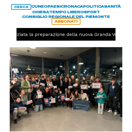
CUNEO
PAESI
CRONACA
POLITICA
SANITÀ
CERCA
CHIESA
TEMPO LIBERO
SPORT
CONSIGLIO REGIONALE DEL PIEMONTE
ABBONATI
o, iniziata la preparazione della nuova Granda Volley (FO