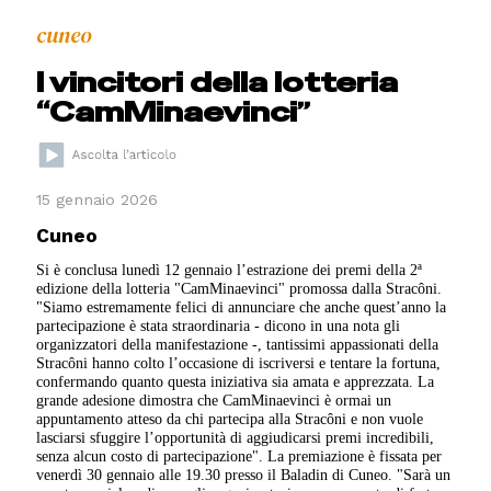
cuneo
I vincitori della lotteria
“CamMinaevinci”
15 gennaio 2026
Cuneo
Si è conclusa lunedì 12 gennaio l’estrazione dei premi della 2ª
edizione della lotteria "CamMinaevinci" promossa dalla Stracôni.
"Siamo estremamente felici di annunciare che anche quest’anno la
partecipazione è stata straordinaria - dicono in una nota gli
organizzatori della manifestazione -, tantissimi appassionati della
Stracôni hanno colto l’occasione di iscriversi e tentare la fortuna,
confermando quanto questa iniziativa sia amata e apprezzata. La
grande adesione dimostra che CamMinaevinci è ormai un
appuntamento atteso da chi partecipa alla Stracôni e non vuole
lasciarsi sfuggire l’opportunità di aggiudicarsi premi incredibili,
senza alcun costo di partecipazione". La premiazione è fissata per
venerdì 30 gennaio alle 19.30 presso il Baladin di Cuneo. "Sarà un