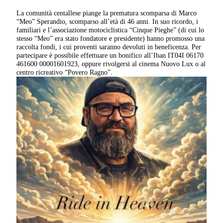
La comunità centallese piange la prematura scomparsa di Marco
“Meo” Sperandio, scomparso all’età di 46 anni. In suo ricordo, i
familiari e l’associazione motociclistica “Cinque Pieghe” (di cui lo
stesso “Meo” era stato fondatore e presidente) hanno promosso una
raccolta fondi, i cui proventi saranno devoluti in beneficenza. Per
partecipare è possibile effettuare un bonifico all’Iban IT04I 06170
461600 00001601923, oppure rivolgersi al cinema Nuovo Lux o al
centro ricreativo “Povero Ragno”.