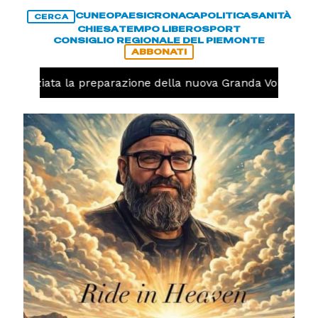
CUNEO
PAESI
CRONACA
POLITICA
SANITÀ
CERCA
CHIESA
TEMPO LIBERO
SPORT
CONSIGLIO REGIONALE DEL PIEMONTE
ABBONATI
o, iniziata la preparazione della nuova Granda Volley (FOT