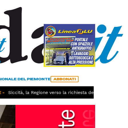
a
ACCEDI
ABBONATI
GIONALE DEL PIEMONTE
ABBONATI
Siccità, la Regione verso la richiesta dello stato di calami