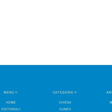
i
MENU
CATEGORIE
AR
HOME
CHIESA
M
EDITORIALI
CUNEO