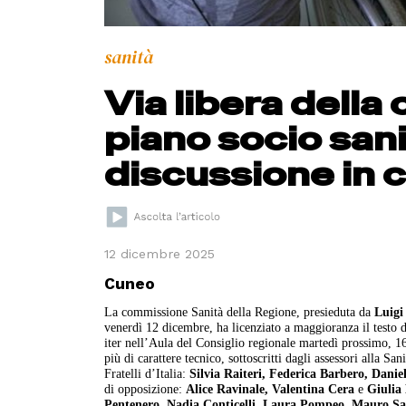
sanità
Via libera della
piano socio sani
discussione in c
12 dicembre 2025
Cuneo
La commissione Sanità della Regione, presieduta da
Luigi
venerdì 12 dicembre, ha licenziato a maggioranza il testo d
iter nell’Aula del Consiglio regionale martedì prossimo, 1
più di carattere tecnico, sottoscritti dagli assessori alla San
Fratelli d’Italia:
Silvia Raiteri, Federica Barbero, Dani
di opposizione:
Alice Ravinale, Valentina Cera
e
Giulia
Pentenero, Nadia Conticelli, Laura Pompeo, Mauro Sal