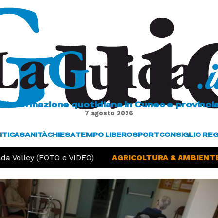
L'informazione quotidiana in Cuneo e provinci
7 agosto 2026
ITICA
SANITÀ
CHIESA
TEMPO LIBERO
SPORT
CONSIGLIO RE
 Volley (FOTO e VIDEO)
AGRICOLTURA & AMBIENTE -