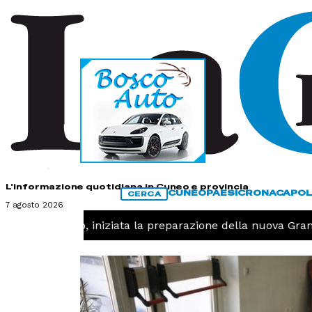
HOME
CONTATTI
L'informazione quotidiana in Cuneo e provincia
CUNEO
PAESI
CRONACA
POL
CERCA
7 agosto 2026
 -
Pallavolo, iniziata la preparazione della nuova Granda