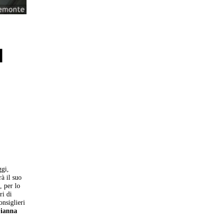
l
ggi,
à il suo
, per lo
ri di
nsiglieri
ianna