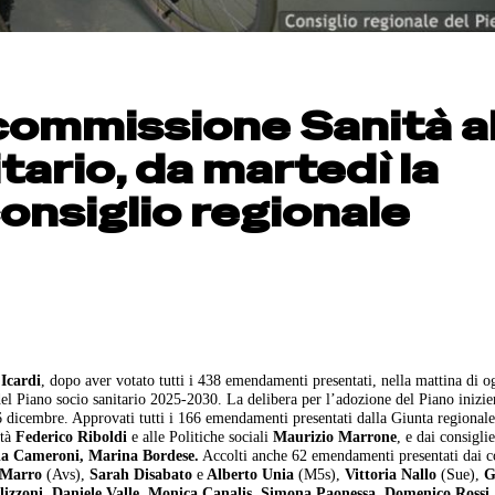
 commissione Sanità a
tario, da martedì la
onsiglio regionale
 Icardi
, dopo aver votato tutti i 438 emendamenti presentati, nella mattina di o
el Piano socio sanitario 2025-2030. La delibera per l’adozione del Piano inizier
6 dicembre. Approvati tutti i 166 emendamenti presentati dalla Giunta regionale
ità
Federico Riboldi
e alle Politiche sociali
Maurizio Marrone
, e dai consiglie
ela Cameroni, Marina Bordese.
Accolti anche 62 emendamenti presentati dai co
 Marro
(Avs),
Sarah Disabato
e
Alberto Unia
(M5s),
Vittoria Nallo
(Sue),
G
izzoni, Daniele Valle, Monica Canalis, Simona Paonessa, Domenico Rossi,