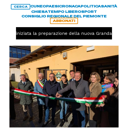
CUNEO
PAESI
CRONACA
POLITICA
SANITÀ
CERCA
CHIESA
TEMPO LIBERO
SPORT
CONSIGLIO REGIONALE DEL PIEMONTE
ABBONATI
volo, iniziata la preparazione della nuova Granda Volley (