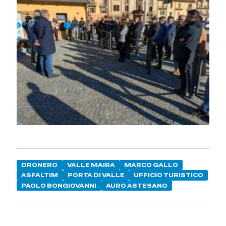
DRONERO
VALLE MAIRA
MARCO GALLO
ASFALTIM
PORTA DI VALLE
UFFICIO TURISTICO
PAOLO BONGIOVANNI
AURO ASTESANO