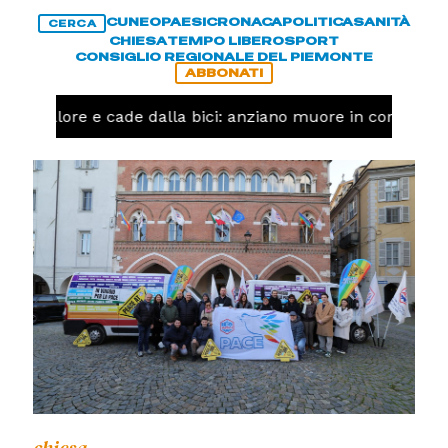
CUNEO
PAESI
CRONACA
POLITICA
SANITÀ
CERCA
CHIESA
TEMPO LIBERO
SPORT
CONSIGLIO REGIONALE DEL PIEMONTE
ABBONATI
lore e cade dalla bici: anziano muore in corso Nizza a 
chiesa