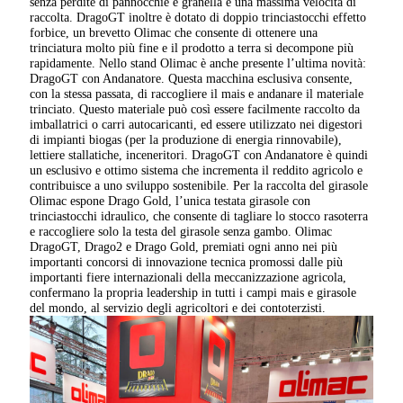
senza perdite di pannocchie e granella e una massima velocità di
raccolta. DragoGT inoltre è dotato di doppio trinciastocchi effetto
forbice, un brevetto Olimac che consente di ottenere una
trinciatura molto più fine e il prodotto a terra si decompone più
rapidamente. Nello stand Olimac è anche presente l’ultima novità:
DragoGT con Andanatore. Questa macchina esclusiva consente,
con la stessa passata, di raccogliere il mais e andanare il materiale
trinciato. Questo materiale può così essere facilmente raccolto da
imballatrici o carri autocaricanti, ed essere utilizzato nei digestori
di impianti biogas (per la produzione di energia rinnovabile),
lettiere stallatiche, inceneritori. DragoGT con Andanatore è quindi
un esclusivo e ottimo sistema che incrementa il reddito agricolo e
contribuisce a uno sviluppo sostenibile. Per la raccolta del girasole
Olimac espone Drago Gold, l’unica testata girasole con
trinciastocchi idraulico, che consente di tagliare lo stocco rasoterra
e raccogliere solo la testa del girasole senza gambo. Olimac
DragoGT, Drago2 e Drago Gold, premiati ogni anno nei più
importanti concorsi di innovazione tecnica promossi dalle più
importanti fiere internazionali della meccanizzazione agricola,
confermano la propria leadership in tutti i campi mais e girasole
del mondo, al servizio degli agricoltori e dei contoterzisti.