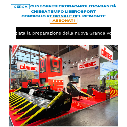
CUNEO
PAESI
CRONACA
POLITICA
SANITÀ
CERCA
CHIESA
TEMPO LIBERO
SPORT
CONSIGLIO REGIONALE DEL PIEMONTE
ABBONATI
o, iniziata la preparazione della nuova Granda Volley (FO